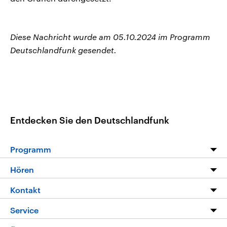
Diese Nachricht wurde am 05.10.2024 im Programm
Deutschlandfunk gesendet.
Entdecken Sie den Deutschlandfunk
Programm
Programm
Hören
Alle Sendungen
Livestream
Kontakt
Die Nachrichten
Audios
Hörerservice
Service
Nachrichtenleicht
Podcasts
Social Media