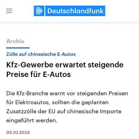
Close
menu
Archiv
Themen
Zölle auf chinesische E-Autos
Kfz-Gewerbe erwartet steigende
Preise für E-Autos
Die Kfz-Branche warnt vor steigenden Preisen
für Elektroautos, sollten die geplanten
Landtagswahl Sachsen-Anhalt
USA
Zusatzzölle der EU auf chinesische Importe
2026
Aktuelle Beiträge, Analys
Alle Informationen
Hintergründe
eingeführt werden.
Sachsen-Anhalt wählt am 6.
Wirtschaftlich und militäri
September 2026 einen neuen
gehören die Vereinigten S
05.10.2024
Landtag. Seit 2021 wird das
den mächtigsten Ländern 
Bundesland von einer Koalition aus
mit großem Einfluss auf d