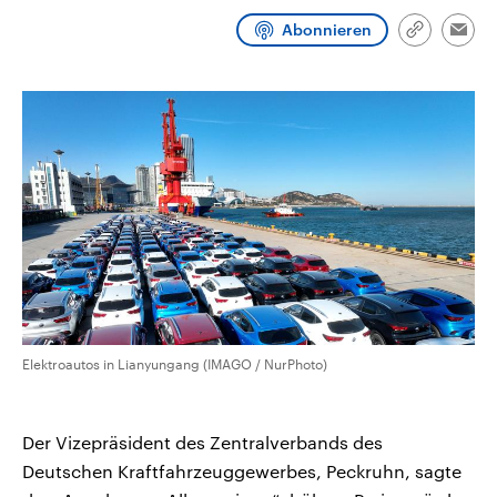
CDU, SPD und FDP regiert.-
aktuelle Weltgeschehen.
Abonnieren
Umfragen, Prognosen,
Link
Emai
Wahlprogramme, aktuelle Berichte
kopieren/te
Sendungen
Programm
Podcasts
und Hintergründe zu den Parteien
und Kandidaten der anstehenden
Wahl.
Audio-Archiv
Elektroautos in Lianyungang (IMAGO / NurPhoto)
Der Vizepräsident des Zentralverbands des
Deutschen Kraftfahrzeuggewerbes, Peckruhn, sagte