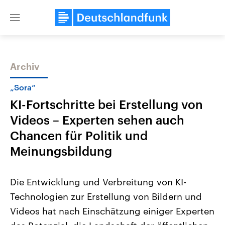
Close
menu
Archiv
Themen
„Sora“
KI-Fortschritte bei Erstellung von
Videos – Experten sehen auch
Chancen für Politik und
Meinungsbildung
Landtagswahl Sachsen-Anhalt
USA
Die Entwicklung und Verbreitung von KI-
2026
Aktuelle Beiträge, Analys
Alle Informationen
Hintergründe
Technologien zur Erstellung von Bildern und
Sachsen-Anhalt wählt am 6.
Wirtschaftlich und militäri
September 2026 einen neuen
gehören die Vereinigten S
Videos hat nach Einschätzung einiger Experten
Landtag. Seit 2021 wird das
den mächtigsten Ländern 
Bundesland von einer Koalition aus
mit großem Einfluss auf d