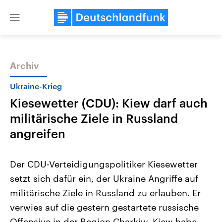
Close
menu
Archiv
Themen
Ukraine-Krieg
Kiesewetter (CDU): Kiew darf auch
militärische Ziele in Russland
angreifen
Der CDU-Verteidigungspolitiker Kiesewetter
Landtagswahl Sachsen-Anhalt
USA
setzt sich dafür ein, der Ukraine Angriffe auf
2026
Aktuelle Beiträge, Analys
Alle Informationen
Hintergründe
militärische Ziele in Russland zu erlauben. Er
Sachsen-Anhalt wählt am 6.
Wirtschaftlich und militäri
September 2026 einen neuen
gehören die Vereinigten S
verwies auf die gestern gestartete russische
Landtag. Seit 2021 wird das
den mächtigsten Ländern 
Bundesland von einer Koalition aus
Offensive in der Region Charkiw. Kiew habe
mit großem Einfluss auf d