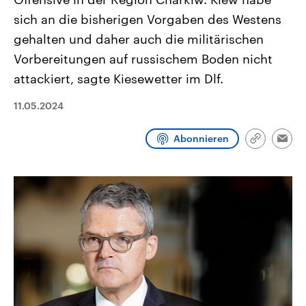
CDU, SPD und FDP regiert.-
aktuelle Weltgeschehen.
sich an die bisherigen Vorgaben des Westens
Umfragen, Prognosen,
Wahlprogramme, aktuelle Berichte
gehalten und daher auch die militärischen
Sendungen
Programm
Podcasts
und Hintergründe zu den Parteien
und Kandidaten der anstehenden
Vorbereitungen auf russischem Boden nicht
Wahl.
Audio-Archiv
attackiert, sagte Kiesewetter im Dlf.
11.05.2024
Abonnieren
Link
Emai
kopieren/te