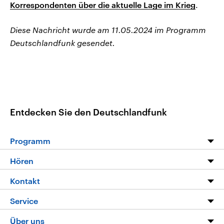
Korrespondenten über die aktuelle Lage im Krieg
.
Diese Nachricht wurde am 11.05.2024 im Programm
Deutschlandfunk gesendet.
Entdecken Sie den Deutschlandfunk
Programm
Programm
Hören
Alle Sendungen
Livestream
Kontakt
Die Nachrichten
Audios
Hörerservice
Service
Nachrichtenleicht
Podcasts
Social Media
FAQ
Über uns
Neue Beiträge auf dlf.de