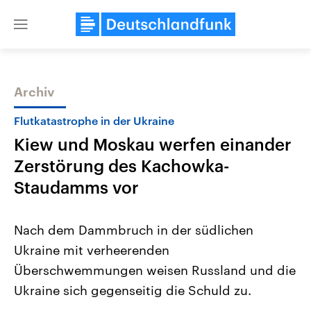
Close
menu
Archiv
Themen
Flutkatastrophe in der Ukraine
Kiew und Moskau werfen einander
Zerstörung des Kachowka-
Staudamms vor
Nach dem Dammbruch in der südlichen
Landtagswahl Sachsen-Anhalt
USA
Ukraine mit verheerenden
2026
Aktuelle Beiträge, Analys
Alle Informationen
Hintergründe
Überschwemmungen weisen Russland und die
Sachsen-Anhalt wählt am 6.
Wirtschaftlich und militäri
September 2026 einen neuen
gehören die Vereinigten S
Ukraine sich gegenseitig die Schuld zu.
Landtag. Seit 2021 wird das
den mächtigsten Ländern 
Bundesland von einer Koalition aus
mit großem Einfluss auf d