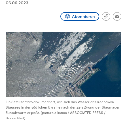
06.06.2023
CDU, SPD und FDP regiert.-
aktuelle Weltgeschehen.
Umfragen, Prognosen,
Wahlprogramme, aktuelle Berichte
Abonnieren
Sendungen
Programm
Podcasts
und Hintergründe zu den Parteien
Link
Emai
und Kandidaten der anstehenden
kopieren/te
Wahl.
Audio-Archiv
Ein Satellitenfoto dokumentiert, wie sich das Wasser des Kachowka-
Stausees in der südlichen Ukraine nach der Zerstörung der Staumauer
flussabwärts ergießt. (picture alliance / ASSOCIATED PRESS /
Uncredited)