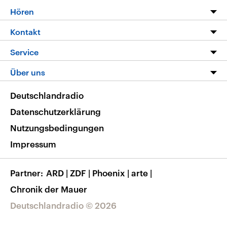
Programm
Hören
Alle Sendungen
Livestream
Kontakt
Die Nachrichten
Audios
Hörerservice
Service
Nachrichtenleicht
Podcasts
Social Media
FAQ
Über uns
Neue Beiträge auf dlf.de
Deutschlandfunk App
Newsletter
Deutschlandradio
Themen-Schwerpunkte
Nachrichten App
Deutschlandradio
Veranstaltungen
Presse
Frequenzen
Datenschutzerklärung
Musikliste
Ausbildung und Karriere
Nutzungsbedingungen
RSS
Transparenz
Impressum
Korrekturen
Barrierefreiheit
Partner
ARD
|
ZDF
|
Phoenix
|
arte
|
Chronik der Mauer
Deutschlandradio © 2026