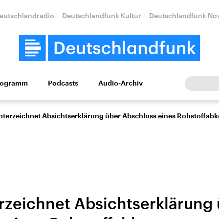
eutschlandradio
Deutschlandfunk Kultur
Deutschlandfunk No
rogramm
Podcasts
Audio-Archiv
Wirtschaft
Wissen
Kultur
Europa
Gesellschaf
nterzeichnet Absichtserklärung über Abschluss eines Rohstoffa
rzeichnet Absichtserklärung
Nahostkonflikt
Iran
le Beiträge,
Aktuelle Lage und
Aktuelle Lage und