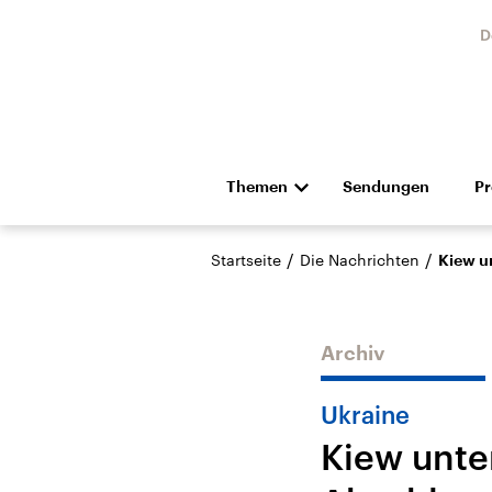
D
Themen
Sendungen
P
Die Nachrichten
Politik
/
/
Startseite
Die Nachrichten
Kiew u
Hörspiel und Feature
Musik
Archiv
Ukraine
Kiew unte
Landtagswahl Sachsen-
USA
Anhalt 2026
Aktuel