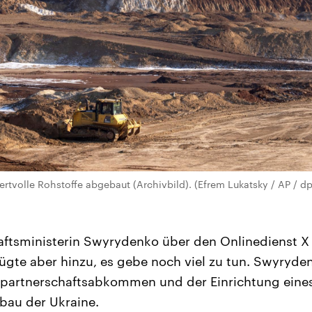
ertvolle Rohstoffe abgebaut (Archivbild). (Efrem Lukatsky / AP / d
haftsministerin Swyrydenko über den Onlinedienst X 
 fügte aber hinzu, es gebe noch viel zu tun. Swyryde
spartnerschaftsabkommen und der Einrichtung eines
bau der Ukraine.