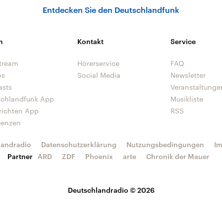
Entdecken Sie den Deutschlandfunk
n
Kontakt
Service
tream
Hörerservice
FAQ
os
Social Media
Newsletter
asts
Veranstaltunge
schlandfunk App
Musikliste
richten App
RSS
uenzen
landradio
Datenschutzerklärung
Nutzungsbedingungen
I
Partner
ARD
ZDF
Phoenix
arte
Chronik der Mauer
Deutschlandradio © 2026