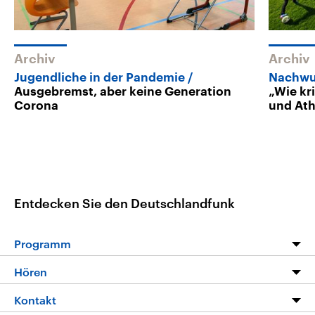
Archiv
Archiv
Jugendliche in der Pandemie
Nachwuc
Ausgebremst, aber keine Generation
„Wie kr
Corona
und Ath
Entdecken Sie den Deutschlandfunk
Programm
Programm
Hören
Alle Sendungen
Livestream
Kontakt
Die Nachrichten