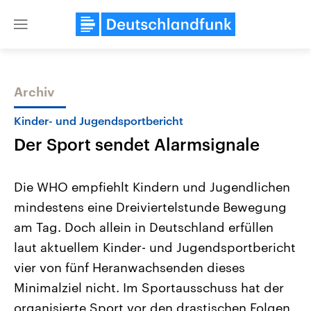
Close
menu
Archiv
Themen
Kinder- und Jugendsportbericht
Der Sport sendet Alarmsignale
Die WHO empfiehlt Kindern und Jugendlichen
mindestens eine Dreiviertelstunde Bewegung
am Tag. Doch allein in Deutschland erfüllen
Landtagswahl Sachsen-Anhalt
USA
laut aktuellem Kinder- und Jugendsportbericht
2026
Aktuelle Beiträge, Analys
Alle Informationen
vier von fünf Heranwachsenden dieses
Hintergründe
Sachsen-Anhalt wählt am 6.
Wirtschaftlich und militäri
Minimalziel nicht. Im Sportausschuss hat der
September 2026 einen neuen
gehören die Vereinigten S
Landtag. Seit 2021 wird das
den mächtigsten Ländern 
organisierte Sport vor den drastischen Folgen
Bundesland von einer Koalition aus
mit großem Einfluss auf d