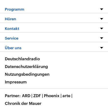
Programm
Programm
Hören
Alle Sendungen
Livestream
Kontakt
Die Nachrichten
Audios
Hörerservice
Service
Nachrichtenleicht
Podcasts
Social Media
FAQ
Über uns
Neue Beiträge auf dlf.de
Deutschlandfunk App
Newsletter
Deutschlandradio
Themen-Schwerpunkte
Nachrichten App
Deutschlandradio
Veranstaltungen
Presse
Frequenzen
Datenschutzerklärung
Musikliste
Ausbildung und Karriere
Nutzungsbedingungen
RSS
Transparenz
Impressum
Korrekturen
Barrierefreiheit
Partner
ARD
|
ZDF
|
Phoenix
|
arte
|
Chronik der Mauer