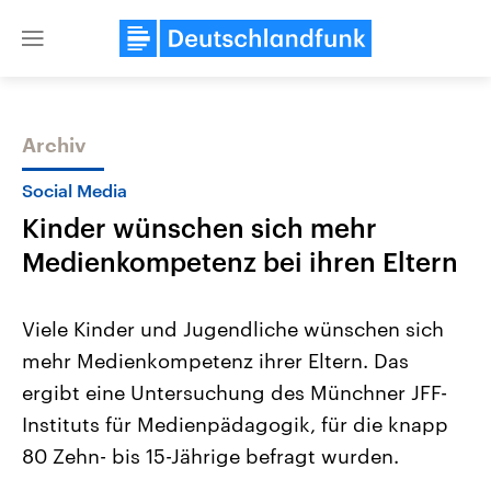
Close
menu
Archiv
Themen
Social Media
Kinder wünschen sich mehr
Medienkompetenz bei ihren Eltern
Viele Kinder und Jugendliche wünschen sich
mehr Medienkompetenz ihrer Eltern. Das
Landtagswahl Sachsen-Anhalt
USA
ergibt eine Untersuchung des Münchner JFF-
2026
Aktuelle Beiträge, Analys
Alle Informationen
Hintergründe
Instituts für Medienpädagogik, für die knapp
Sachsen-Anhalt wählt am 6.
Wirtschaftlich und militäri
September 2026 einen neuen
gehören die Vereinigten S
80 Zehn- bis 15-Jährige befragt wurden.
Landtag. Seit 2021 wird das
den mächtigsten Ländern 
Bundesland von einer Koalition aus
mit großem Einfluss auf d