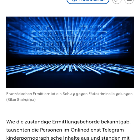
Link
Emai
CDU, SPD und FDP regiert.-
aktuelle Weltgeschehen.
kopieren/te
Umfragen, Prognosen,
Wahlprogramme, aktuelle Berichte
Sendungen
Programm
Podcasts
und Hintergründe zu den Parteien
und Kandidaten der anstehenden
Wahl.
Audio-Archiv
Französischen Ermittlern ist ein Schlag gegen Pädokriminelle gelungen
(Silas Stein/dpa)
Wie die zuständige Ermittlungsbehörde bekanntgab,
tauschten die Personen im Onlinedienst Telegram
kinderpornographische Inhalte aus und standen mit