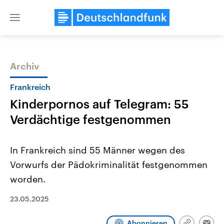
Close
menu
Archiv
Themen
Frankreich
Kinderpornos auf Telegram: 55
Verdächtige festgenommen
In Frankreich sind 55 Männer wegen des
Vorwurfs der Pädokriminalität festgenommen
Landtagswahl Sachsen-Anhalt
USA
worden.
2026
Aktuelle Beiträge, Analys
Alle Informationen
Hintergründe
Sachsen-Anhalt wählt am 6.
Wirtschaftlich und militäri
23.05.2025
September 2026 einen neuen
gehören die Vereinigten S
Landtag. Seit 2021 wird das
den mächtigsten Ländern 
Bundesland von einer Koalition aus
mit großem Einfluss auf d
Abonnieren