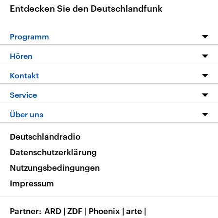
Entdecken Sie den Deutschlandfunk
Programm
Programm
Hören
Alle Sendungen
Livestream
Kontakt
Die Nachrichten
Audios
Hörerservice
Service
Nachrichtenleicht
Podcasts
Social Media
FAQ
Über uns
Neue Beiträge auf dlf.de
Deutschlandfunk App
Newsletter
Deutschlandradio
Themen-Schwerpunkte
Nachrichten App
Deutschlandradio
Veranstaltungen
Presse
Frequenzen
Datenschutzerklärung
Musikliste
Ausbildung und Karriere
Nutzungsbedingungen
RSS
Transparenz
Impressum
Korrekturen
Barrierefreiheit
Partner
ARD
|
ZDF
|
Phoenix
|
arte
|