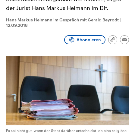
CDU, SPD und FDP regiert.-
aktuelle Weltgeschehen.
der Jurist Hans Markus Heimann im Dlf.
Umfragen, Prognosen,
Wahlprogramme, aktuelle Berichte
Sendungen
Programm
Podcasts
und Hintergründe zu den Parteien
Hans Markus Heimann im Gespräch mit Gerald Beyrodt
|
und Kandidaten der anstehenden
12.09.2018
Wahl.
Audio-Archiv
Abonnieren
Link
Emai
kopieren/te
Es sei nicht gut, wenn der Staat darüber entscheidet, ob eine religiöse,