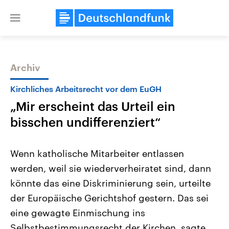
Close
menu
Archiv
Themen
Kirchliches Arbeitsrecht vor dem EuGH
„Mir erscheint das Urteil ein
bisschen undifferenziert“
Wenn katholische Mitarbeiter entlassen
werden, weil sie wiederverheiratet sind, dann
Landtagswahl Sachsen-Anhalt
USA
könnte das eine Diskriminierung sein, urteilte
2026
Aktuelle Beiträge, Analys
Alle Informationen
Hintergründe
der Europäische Gerichtshof gestern. Das sei
Sachsen-Anhalt wählt am 6.
Wirtschaftlich und militäri
September 2026 einen neuen
gehören die Vereinigten S
eine gewagte Einmischung ins
Landtag. Seit 2021 wird das
den mächtigsten Ländern 
Selbstbestimmungsrecht der Kirchen, sagte
Bundesland von einer Koalition aus
mit großem Einfluss auf d