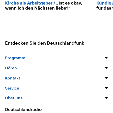
Kirche als Arbeitgeber
„Ist es okay,
Kündig
wenn ich den Nächsten liebe?“
für das
Entdecken Sie den Deutschlandfunk
Programm
Programm
Hören
Alle Sendungen
Livestream
Kontakt
Die Nachrichten
Audios
Hörerservice
Service
Nachrichtenleicht
Podcasts
Social Media
FAQ
Über uns
Neue Beiträge auf dlf.de
Deutschlandfunk App
Newsletter
Deutschlandradio
Themen-Schwerpunkte
Nachrichten App
Deutschlandradio
Veranstaltungen