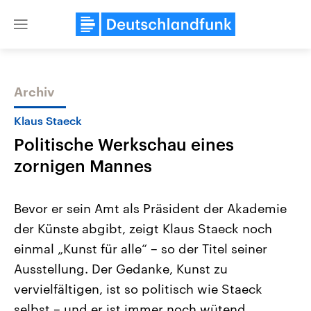
Close
menu
Archiv
Themen
Klaus Staeck
Politische Werkschau eines
zornigen Mannes
Bevor er sein Amt als Präsident der Akademie
der Künste abgibt, zeigt Klaus Staeck noch
Landtagswahl Sachsen-Anhalt
USA
einmal „Kunst für alle“ – so der Titel seiner
2026
Aktuelle Beiträge, Analys
Alle Informationen
Hintergründe
Ausstellung. Der Gedanke, Kunst zu
Sachsen-Anhalt wählt am 6.
Wirtschaftlich und militäri
September 2026 einen neuen
gehören die Vereinigten S
vervielfältigen, ist so politisch wie Staeck
Landtag. Seit 2021 wird das
den mächtigsten Ländern 
selbst – und er ist immer noch wütend.
Bundesland von einer Koalition aus
mit großem Einfluss auf d