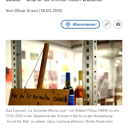
CDU, SPD und FDP regiert.-
aktuelle Weltgeschehen.
Umfragen, Prognosen,
Von Oliver Kranz
|
18.03.2015
Wahlprogramme, aktuelle Berichte
Sendungen
Programm
Podcasts
und Hintergründe zu den Parteien
und Kandidaten der anstehenden
Abonnieren
Wahl.
Link
Emai
kopieren/te
Audio-Archiv
Das Exponat „La Joconde (Mona Lisa)“ von Robert Filliou (1969) ist am
17.03.2015 in der Akademie der Künste in Berlin in der Ausstellung
„Kunst für Alle“ zu sehen. (dpa / picture alliance / Britta Pedersen)