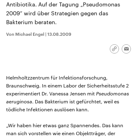
Antibiotika. Auf der Tagung „Pseudomonas
CDU, SPD und FDP regiert.-
aktuelle Weltgeschehen.
Umfragen, Prognosen,
2009“ wird über Strategien gegen das
Wahlprogramme, aktuelle Berichte
Sendungen
Programm
Podcasts
und Hintergründe zu den Parteien
Bakterium beraten.
und Kandidaten der anstehenden
Wahl.
Audio-Archiv
Von Michael Engel
|
13.08.2009
Link
Emai
kopieren/te
Helmholtzzentrum für Infektionsforschung,
Braunschweig. In einem Labor der Sicherheitsstufe 2
experimentiert Dr. Vanessa Jensen mit
Pseudomonas
aeruginosa
. Das Bakterium ist gefürchtet, weil es
tödliche Infektionen auslösen kann.
„Wir haben hier etwas ganz Spannendes. Das kann
man sich vorstellen wie einen Objektträger, der