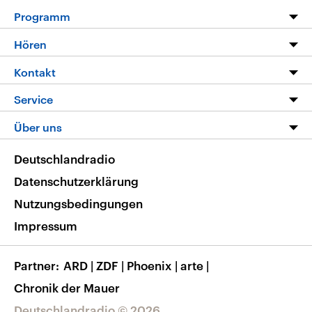
Programm
Programm
Hören
Alle Sendungen
Livestream
Kontakt
Die Nachrichten
Audios
Hörerservice
Service
Nachrichtenleicht
Podcasts
Social Media
FAQ
Über uns
Neue Beiträge auf dlf.de
Deutschlandfunk App
Newsletter
Deutschlandradio
Themen-Schwerpunkte
Nachrichten App
Deutschlandradio
Veranstaltungen
Presse
Frequenzen
Datenschutzerklärung
Musikliste
Ausbildung und Karriere
Nutzungsbedingungen
RSS
Transparenz
Impressum
Korrekturen
Barrierefreiheit
Partner
ARD
|
ZDF
|
Phoenix
|
arte
|
Chronik der Mauer
Deutschlandradio © 2026