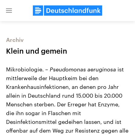
Close
menu
Archiv
Themen
Klein und gemein
Mikrobiologie. –
Pseudomonas aeruginosa
ist
mittlerweile der Hauptkeim bei den
Krankenhausinfektionen, an denen pro Jahr
allein in Deutschland rund 15.000 bis 20.000
Menschen sterben. Der Erreger hat Enzyme,
Landtagswahl Sachsen-Anhalt
USA
2026
Aktuelle Beiträge, Analys
die ihn sogar in Flaschen mit
Alle Informationen
Hintergründe
Sachsen-Anhalt wählt am 6.
Wirtschaftlich und militäri
Desinfektionsmittel gedeihen lassen, und ist
September 2026 einen neuen
gehören die Vereinigten S
Landtag. Seit 2021 wird das
den mächtigsten Ländern 
offenbar auf dem Weg zur Resistenz gegen alle
Bundesland von einer Koalition aus
mit großem Einfluss auf d