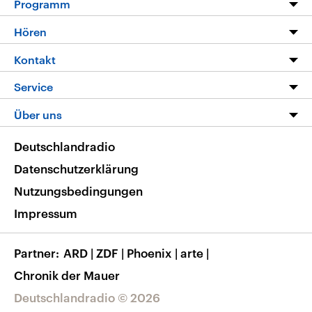
Programm
Programm
Hören
Alle Sendungen
Livestream
Kontakt
Die Nachrichten
Audios
Hörerservice
Service
Nachrichtenleicht
Podcasts
Social Media
FAQ
Über uns
Neue Beiträge auf dlf.de
Deutschlandfunk App
Newsletter
Deutschlandradio
Themen-Schwerpunkte
Nachrichten App
Deutschlandradio
Veranstaltungen
Presse
Frequenzen
Datenschutzerklärung
Musikliste
Ausbildung und Karriere
Nutzungsbedingungen
RSS
Transparenz
Impressum
Korrekturen
Barrierefreiheit
Partner
ARD
|
ZDF
|
Phoenix
|
arte
|
Chronik der Mauer
Deutschlandradio © 2026