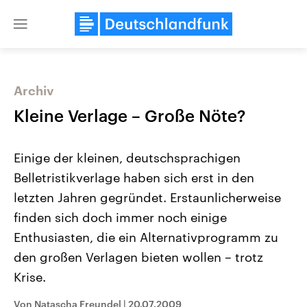
Close
menu
Archiv
Themen
Kleine Verlage – Große Nöte?
Einige der kleinen, deutschsprachigen
Belletristikverlage haben sich erst in den
letzten Jahren gegründet. Erstaunlicherweise
finden sich doch immer noch einige
Enthusiasten, die ein Alternativprogramm zu
Landtagswahl Sachsen-Anhalt
USA
2026
Aktuelle Beiträge, Analys
den großen Verlagen bieten wollen – trotz
Alle Informationen
Hintergründe
Sachsen-Anhalt wählt am 6.
Wirtschaftlich und militäri
Krise.
September 2026 einen neuen
gehören die Vereinigten S
Landtag. Seit 2021 wird das
den mächtigsten Ländern 
Von Natascha Freundel
|
20.07.2009
Bundesland von einer Koalition aus
mit großem Einfluss auf d