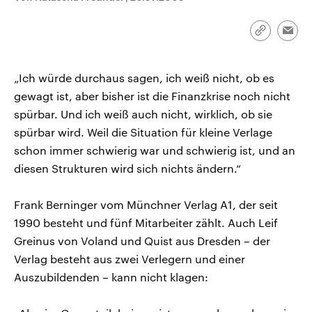
CDU, SPD und FDP regiert.-
aktuelle Weltgeschehen.
Umfragen, Prognosen,
Wahlprogramme, aktuelle Berichte
Link
Emai
Sendungen
Programm
Podcasts
und Hintergründe zu den Parteien
kopieren/te
und Kandidaten der anstehenden
Wahl.
„Ich würde durchaus sagen, ich weiß nicht, ob es
Audio-Archiv
gewagt ist, aber bisher ist die Finanzkrise noch nicht
spürbar. Und ich weiß auch nicht, wirklich, ob sie
spürbar wird. Weil die Situation für kleine Verlage
schon immer schwierig war und schwierig ist, und an
diesen Strukturen wird sich nichts ändern.“
Frank Berninger vom Münchner Verlag A1, der seit
1990 besteht und fünf Mitarbeiter zählt. Auch Leif
Greinus von Voland und Quist aus Dresden – der
Verlag besteht aus zwei Verlegern und einer
Auszubildenden – kann nicht klagen: