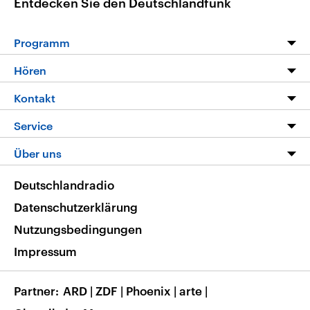
Entdecken Sie den Deutschlandfunk
Programm
Programm
Hören
Alle Sendungen
Livestream
Kontakt
Die Nachrichten
Audios
Hörerservice
Service
Nachrichtenleicht
Podcasts
Social Media
FAQ
Über uns
Neue Beiträge auf dlf.de
Deutschlandfunk App
Newsletter
Deutschlandradio
Themen-Schwerpunkte
Nachrichten App
Deutschlandradio
Veranstaltungen
Presse
Frequenzen
Datenschutzerklärung
Musikliste
Ausbildung und Karriere
Nutzungsbedingungen
RSS
Transparenz
Impressum
Korrekturen
Barrierefreiheit
Partner
ARD
|
ZDF
|
Phoenix
|
arte
|