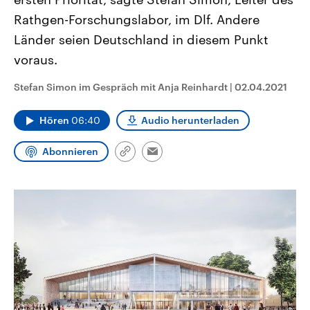
CDU, SPD und FDP regiert.-
aktuelle Weltgeschehen.
Rathgen-Forschungslabor, im Dlf. Andere
Umfragen, Prognosen,
Wahlprogramme, aktuelle Berichte
Länder seien Deutschland in diesem Punkt
Sendungen
Programm
Podcasts
und Hintergründe zu den Parteien
und Kandidaten der anstehenden
voraus.
Wahl.
Audio-Archiv
Stefan Simon im Gespräch mit Anja Reinhardt
|
02.04.2021
Hören
06:40
Audio herunterladen
Abonnieren
Link
Email
kopieren/teilen