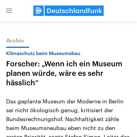
Close
menu
Archiv
Themen
Klimaschutz beim Museumsbau
Forscher: „Wenn ich ein Museum
planen würde, wäre es sehr
hässlich“
Das geplante Museum der Moderne in Berlin
Landtagswahl Sachsen-Anhalt
USA
sei nicht ökologisch genug, kritisiert der
2026
Aktuelle Beiträge, Analys
Alle Informationen
Hintergründe
Bundesrechnungshof. Nachhaltigkeit zähle
Sachsen-Anhalt wählt am 6.
Wirtschaftlich und militäri
September 2026 einen neuen
gehören die Vereinigten S
beim Museumsneubau eben nicht zu den
Landtag. Seit 2021 wird das
den mächtigsten Ländern 
Bundesland von einer Koalition aus
ersten Priorität, sagte Stefan Simon, Leiter des
mit großem Einfluss auf d