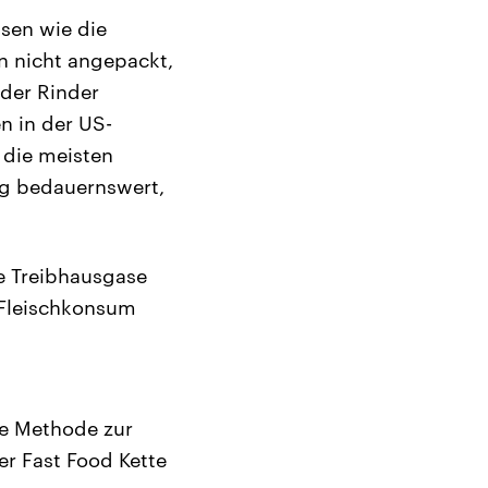
sen wie die
n nicht angepackt,
 der Rinder
n in der US-
 die meisten
ng bedauernswert,
e Treibhausgase
r Fleischkonsum
ue Methode zur
er Fast Food Kette