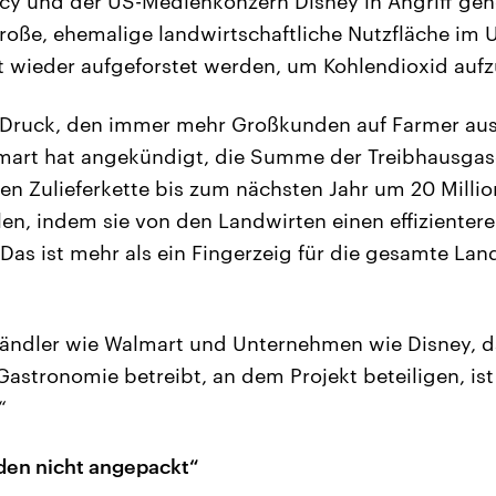
cy und der US-Medienkonzern Disney in Angriff g
roße, ehemalige landwirtschaftliche Nutzfläche im
tzt wieder aufgeforstet werden, um Kohlendioxid auf
Druck, den immer mehr Großkunden auf Farmer aus
mart hat angekündigt, die Summe der Treibhausgase
hen Zulieferkette bis zum nächsten Jahr um 20 Milli
len, indem sie von den Landwirten einen effiziente
Das ist mehr als ein Fingerzeig für die gesamte Lan
händler wie Walmart und Unternehmen wie Disney, d
 Gastronomie betreibt, an dem Projekt beteiligen, ist 
“
den nicht angepackt“