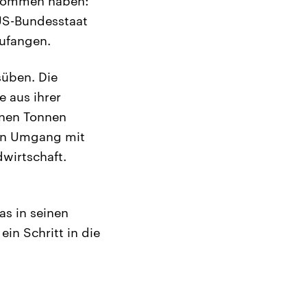
enommen haben:
 US-Bundesstaat
zufangen.
üben. Die
 aus ihrer
onen Tonnen
ren Umgang mit
dwirtschaft.
as in seinen
ein Schritt in die