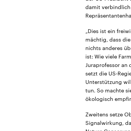
damit verbindlic
Repräsentantenhau
„Dies ist ein frei
mächtig, dass die
nichts anderes übr
ist: Wie viele Far
Juraprofessor an d
setzt die US-Regi
Unterstützung wil
tun. So machte si
ökologisch empfin
Zweitens setze Oba
Signalwirkung, d