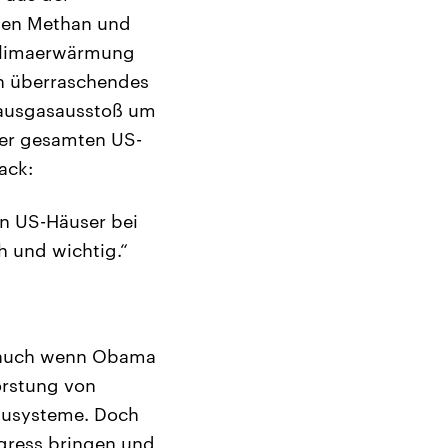
ssen Methan und
 Klimaerwärmung
in überraschendes
bhausgasausstoß um
der gesamten US-
ack:
en US-Häuser bei
h und wichtig.“
 – auch wenn Obama
orstung von
ausysteme. Doch
ngress bringen und