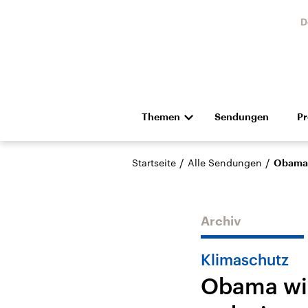
D
Themen
Sendungen
P
Die Nachrichten
Politik
/
/
Startseite
Alle Sendungen
Obama 
Hörspiel und Feature
Musik
Archiv
Klimaschutz
Obama wil
Landtagswahl Sachsen-
USA
Anhalt 2026
Aktuel