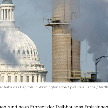
der Nähe das Capitols in Washington (dpa / picture-alliance / Ma
en rund neun Prozent der Treibhausgas-Emissionen