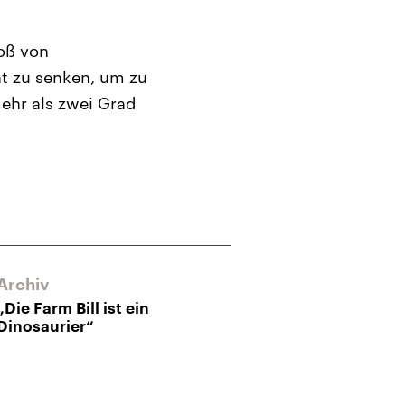
toß von
t zu senken, um zu
ehr als zwei Grad
Archiv
Archiv
„Die Farm Bill ist ein
USA kündigen
Dinosaurier“
Agrarsubvent