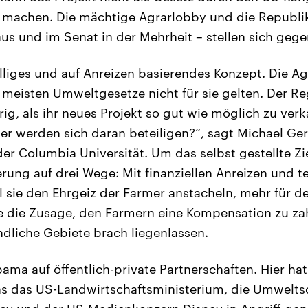
h machen. Die mächtige Agrarlobby und die Republi
s und im Senat in der Mehrheit – stellen sich gege
williges und auf Anreizen basierendes Konzept. Die Ag
 meisten Umweltgesetze nicht für sie gelten. Der Re
ig, als ihr neues Projekt so gut wie möglich zu verk
mer werden sich daran beteiligen?“, sagt Michael Ger
er Columbia Universität. Um das selbst gestellte Zie
erung auf drei Wege: Mit finanziellen Anreizen und t
l sie den Ehrgeiz der Farmer anstacheln, mehr für d
e die Zusage, den Farmern eine Kompensation zu za
dliche Gebiete brach liegenlassen.
ma auf öffentlich-private Partnerschaften. Hier hat
as das US-Landwirtschaftsministerium, die Umwelts