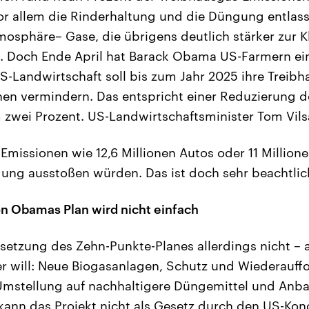
Vor allem die Rinderhaltung und die Düngung entla
mosphäre– Gase, die übrigens deutlich stärker zur
2. Doch Ende April hat Barack Obama US-Farmern e
 US-Landwirtschaft soll bis zum Jahr 2025 ihre Trei
nen vermindern. Das entspricht einer Reduzierung 
zwei Prozent. US-Landwirtschaftsminister Tom Vils
 Emissionen wie 12,6 Millionen Autos oder 11 Million
ung ausstoßen würden. Das ist doch sehr beachtlic
n Obamas Plan wird nicht einfach
msetzung des Zehn-Punkte-Planes allerdings nicht
r will: Neue Biogasanlagen, Schutz und Wiederauff
Umstellung auf nachhaltigere Düngemittel und Anb
kann das Projekt nicht als Gesetz durch den US-Ko