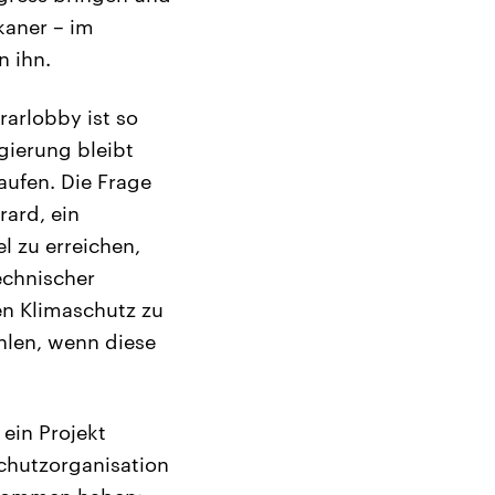
kaner – im
n ihn.
rarlobby ist so
gierung bleibt
aufen. Die Frage
rard, ein
l zu erreichen,
echnischer
en Klimaschutz zu
hlen, wenn diese
 ein Projekt
chutzorganisation