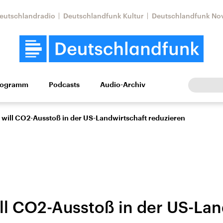
eutschlandradio
Deutschlandfunk Kultur
Deutschlandfunk No
rogramm
Podcasts
Audio-Archiv
Wirtschaft
Wissen
Kultur
Europa
Gesellschaf
will CO2-Ausstoß in der US-Landwirtschaft reduzieren
l CO2-Ausstoß in der US-Lan
Nahostkonflikt
Iran
le Beiträge,
Aktuelle Lage und
Aktuelle Lage und