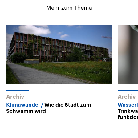
Mehr zum Thema
Archiv
Archiv
Klimawandel
Wie die Stadt zum
Wasser
Schwamm wird
Trinkwa
funktio