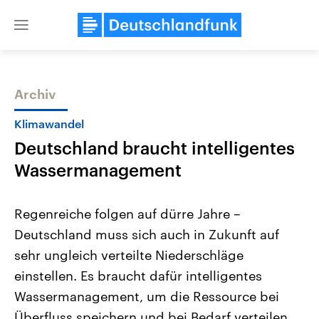
Close
menu
Archiv
Themen
Klimawandel
Deutschland braucht intelligentes
Wassermanagement
Regenreiche folgen auf dürre Jahre –
Deutschland muss sich auch in Zukunft auf
Landtagswahl Sachsen-Anhalt
USA
sehr ungleich verteilte Niederschläge
2026
Aktuelle Beiträge, Analys
Alle Informationen
Hintergründe
einstellen. Es braucht dafür intelligentes
Sachsen-Anhalt wählt am 6.
Wirtschaftlich und militäri
September 2026 einen neuen
gehören die Vereinigten S
Wassermanagement, um die Ressource bei
Landtag. Seit 2021 wird das
den mächtigsten Ländern 
Überfluss speichern und bei Bedarf verteilen
Bundesland von einer Koalition aus
mit großem Einfluss auf d