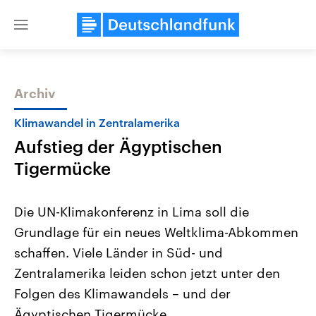
Close
menu
Archiv
Themen
Klimawandel in Zentralamerika
Aufstieg der Ägyptischen
Tigermücke
Die UN-Klimakonferenz in Lima soll die
Grundlage für ein neues Weltklima-Abkommen
Landtagswahl Sachsen-Anhalt
USA
schaffen. Viele Länder in Süd- und
2026
Aktuelle Beiträge, Analys
Alle Informationen
Hintergründe
Zentralamerika leiden schon jetzt unter den
Sachsen-Anhalt wählt am 6.
Wirtschaftlich und militäri
September 2026 einen neuen
gehören die Vereinigten S
Folgen des Klimawandels – und der
Landtag. Seit 2021 wird das
den mächtigsten Ländern 
Ägyptischen Tigermücke.
Bundesland von einer Koalition aus
mit großem Einfluss auf d