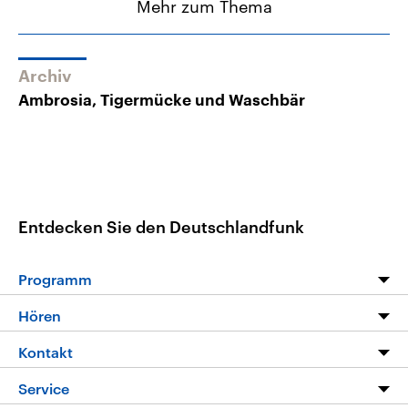
Mehr zum Thema
Archiv
Ambrosia, Tigermücke und Waschbär
Entdecken Sie den Deutschlandfunk
Programm
Programm
Hören
Alle Sendungen
Livestream
Kontakt
Die Nachrichten
Audios
Hörerservice
Service
Nachrichtenleicht
Podcasts