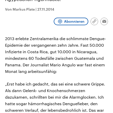
CDU, SPD und FDP regiert.-
aktuelle Weltgeschehen.
Umfragen, Prognosen,
Von Markus Plate
|
27.11.2014
Wahlprogramme, aktuelle Berichte
Sendungen
Programm
Podcasts
und Hintergründe zu den Parteien
und Kandidaten der anstehenden
Abonnieren
Wahl.
Link
Emai
kopieren/te
Audio-Archiv
2013 erlebte Zentralamerika die schlimmste Dengue-
Epidemie der vergangenen zehn Jahre. Fast 50.000
Infizierte in Costa Rica, gut 10.000 in Nicaragua,
mindestens 60 Todesfälle zwischen Guatemala und
Panama. Der Journalist Mario Angulo war fast einem
Monat lang arbeitsunfähig:
„Erst habe ich gedacht, das sei eine schwere Grippe.
Als dann Gelenk- und Knochenschmerzen
dazukamen, schrillten bei mir die Alarmglocken. Ich
hatte sogar hämorrhagisches Denguefieber, den
schweren Verlauf, der lebensbedrohlich ist. Das war