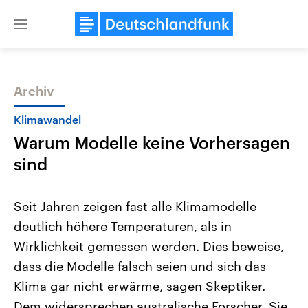
Close
menu
Archiv
Themen
Klimawandel
Warum Modelle keine Vorhersagen
sind
Seit Jahren zeigen fast alle Klimamodelle
deutlich höhere Temperaturen, als in
Landtagswahl Sachsen-Anhalt
USA
Wirklichkeit gemessen werden. Dies beweise,
2026
Aktuelle Beiträge, Analys
Alle Informationen
Hintergründe
dass die Modelle falsch seien und sich das
Sachsen-Anhalt wählt am 6.
Wirtschaftlich und militäri
September 2026 einen neuen
gehören die Vereinigten S
Klima gar nicht erwärme, sagen Skeptiker.
Landtag. Seit 2021 wird das
den mächtigsten Ländern 
Dem widersprechen australische Forscher. Sie
Bundesland von einer Koalition aus
mit großem Einfluss auf d