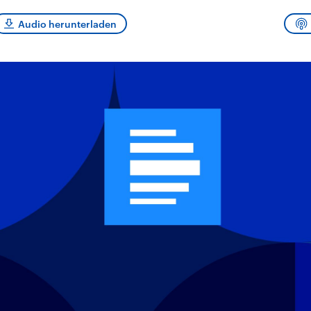
sen und
Hintergründe
Hintergründe
Der Überfall der
Der Iran – seit der
rgründe
Audio herunterladen
haftlich und
palästinensischen
Islamischen Revolu
risch gehören die
Terrororganisation
1979 auch Islamisc
igten Staaten zu
Hamas im Oktober 2023
Republik Iran – ist e
ächtigsten
auf Israel hat in der
von einem
n der Erde, mit
Region wieder die
Religionsführer auto
 Einfluss auf das
Gewalt entfacht. Israel
regierter Staat im 
le Weltgeschehen.
möchte die Hamas
Osten. Eine Feindsc
zerstören. Diese wird wie
zu Israel und zu de
die Hisbollah im Libanon
ist fest in der
vom Iran unterstützt.
Staatsideologie
verankert.