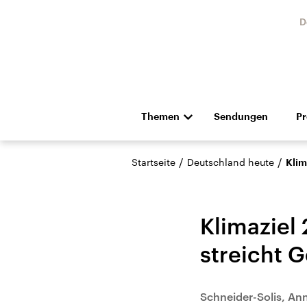
D
Themen
Sendungen
P
Die Nachrichten
Politik
/
/
Startseite
Deutschland heute
Klim
Hörspiel und Feature
Musik
Klimaziel
streicht G
Landtagswahl Sachsen-
USA
Schneider-Solis, An
Anhalt 2026
Aktuel