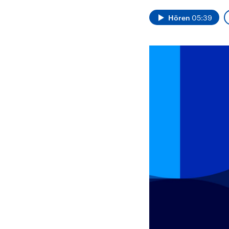
Alle Informationen
Analy
Sachsen-Anhalt wählt
Hinte
Hören
05:39
am 6. September 2026
Wirtsc
einen neuen Landtag.
militä
Seit 2021 wird das
Verein
Bundesland von einer
den m
Koalition aus CDU, SPD
Länder
und FDP regiert.-
großem
Umfragen, Prognosen,
aktuel
Wahlprogramme,
aktuelle Berichte und
Hintergründe zu den
Parteien und Kandidaten
der anstehenden Wahl.