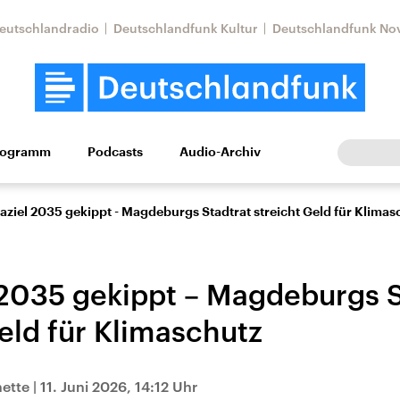
eutschlandradio
Deutschlandfunk Kultur
Deutschlandfunk No
rogramm
Podcasts
Audio-Archiv
Wirtschaft
Wissen
Kultur
Europa
Gesellschaf
aziel 2035 gekippt - Magdeburgs Stadtrat streicht Geld für Klimas
 2035 gekippt – Magdeburgs S
eld für Klimaschutz
Nahostkonflikt
Iran
nette
|
11. Juni 2026, 14:12 Uhr
le Beiträge,
Aktuelle Lage und
Aktuelle Lage und