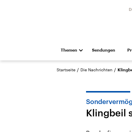
D
Themen
Sendungen
P
Die Nachrichten
Politik
/
/
Startseite
Die Nachrichten
Klingbe
Hörspiel und Feature
Musik
Sondervermöge
Klingbeil 
Landtagswahl Sachsen-
USA
Anhalt 2026
Aktuel