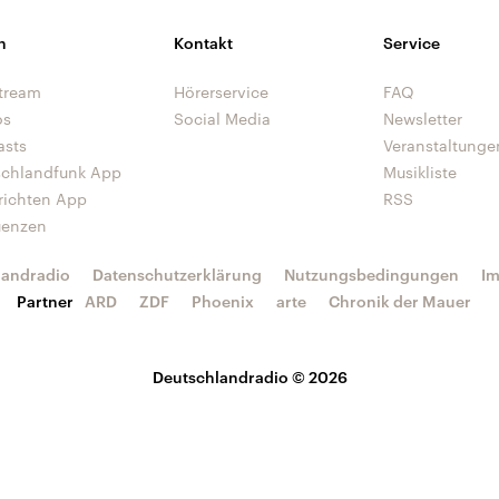
n
Kontakt
Service
tream
Hörerservice
FAQ
os
Social Media
Newsletter
asts
Veranstaltunge
schlandfunk App
Musikliste
richten App
RSS
uenzen
landradio
Datenschutzerklärung
Nutzungsbedingungen
I
Partner
ARD
ZDF
Phoenix
arte
Chronik der Mauer
Deutschlandradio © 2026