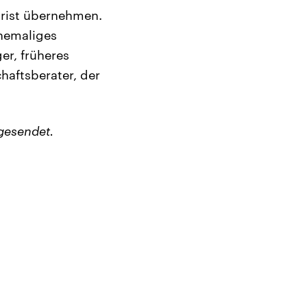
hrist übernehmen.
ehemaliges
r, früheres
haftsberater, der
gesendet.