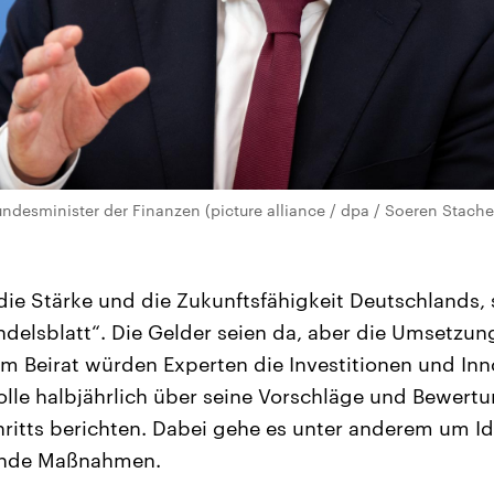
undesminister der Finanzen (picture alliance / dpa / Soeren Stache
 die Stärke und die Zukunftsfähigkeit Deutschlands,
ndelsblatt“. Die Gelder seien da, aber die Umsetzung
dem Beirat würden Experten die Investitionen und In
solle halbjährlich über seine Vorschläge und Bewert
chritts berichten. Dabei gehe es unter anderem um Id
rnde Maßnahmen.