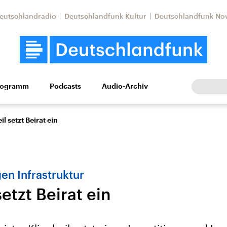
eutschlandradio
Deutschlandfunk Kultur
Deutschlandfunk No
rogramm
Podcasts
Audio-Archiv
Wirtschaft
Wissen
Kultur
Europa
Gesellschaf
il setzt Beirat ein
n Infrastruktur
setzt Beirat ein
Nahostkonflikt
Iran
le Beiträge,
Aktuelle Lage und
Aktuelle Lage und