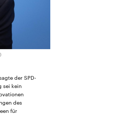
)
 sagte der SPD-
 sei kein
novationen
ungen des
een für