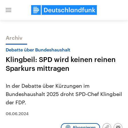
Close
menu
Archiv
Themen
Debatte über Bundeshaushalt
Klingbeil: SPD wird keinen reinen
Sparkurs mittragen
In der Debatte über Kürzungen im
Bundeshaushalt 2025 droht SPD-Chef Klingbeil
Landtagswahl Sachsen-Anhalt
USA
der FDP.
2026
Aktuelle Beiträge, Analys
Alle Informationen
Hintergründe
Sachsen-Anhalt wählt am 6.
Wirtschaftlich und militäri
06.06.2024
September 2026 einen neuen
gehören die Vereinigten S
Landtag. Seit 2021 wird das
den mächtigsten Ländern 
Bundesland von einer Koalition aus
mit großem Einfluss auf d
Abonnieren