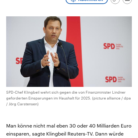
Link
Emai
CDU, SPD und FDP regiert.-
aktuelle Weltgeschehen.
kopieren/te
Umfragen, Prognosen,
Wahlprogramme, aktuelle Berichte
Sendungen
Programm
Podcasts
und Hintergründe zu den Parteien
und Kandidaten der anstehenden
Wahl.
Audio-Archiv
SPD-Chef Klingbeil wehrt sich gegen die von Finanzminister Lindner
geforderten Einsparungen im Haushalt für 2025. (picture alliance / dpa
/ Jörg Carstensen)
Man könne nicht mal eben 30 oder 40 Milliarden Euro
einsparen, sagte Klingbeil Reuters-TV. Dann würde