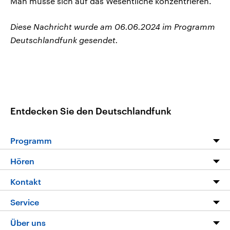
Man müsse sich auf das Wesentliche konzentrieren.
Diese Nachricht wurde am 06.06.2024 im Programm
Deutschlandfunk gesendet.
Entdecken Sie den Deutschlandfunk
Programm
Programm
Hören
Alle Sendungen
Livestream
Kontakt
Die Nachrichten
Audios
Hörerservice
Service
Nachrichtenleicht
Podcasts
Social Media
FAQ
Über uns
Neue Beiträge auf dlf.de
Deutschlandfunk App