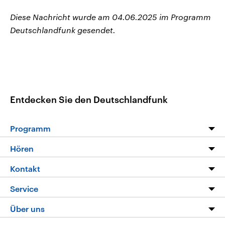
Diese Nachricht wurde am 04.06.2025 im Programm
Deutschlandfunk gesendet.
Entdecken Sie den Deutschlandfunk
Programm
Programm
Hören
Alle Sendungen
Livestream
Kontakt
Die Nachrichten
Audios
Hörerservice
Service
Nachrichtenleicht
Podcasts
Social Media
FAQ
Über uns
Neue Beiträge auf dlf.de
Deutschlandfunk App
Newsletter