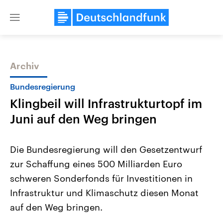
Close
menu
Archiv
Themen
Bundesregierung
Klingbeil will Infrastrukturtopf im
Juni auf den Weg bringen
Die Bundesregierung will den Gesetzentwurf
zur Schaffung eines 500 Milliarden Euro
Landtagswahl Sachsen-Anhalt
USA
schweren Sonderfonds für Investitionen in
2026
Aktuelle Beiträge, Analys
Alle Informationen
Hintergründe
Infrastruktur und Klimaschutz diesen Monat
Sachsen-Anhalt wählt am 6.
Wirtschaftlich und militäri
September 2026 einen neuen
gehören die Vereinigten S
auf den Weg bringen.
Landtag. Seit 2021 wird das
den mächtigsten Ländern 
Bundesland von einer Koalition aus
mit großem Einfluss auf d