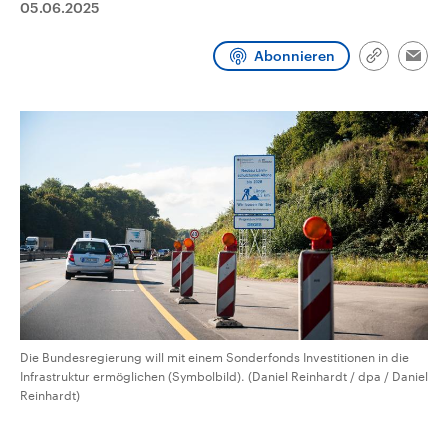
05.06.2025
CDU, SPD und FDP regiert.-
aktuelle Weltgeschehen.
Umfragen, Prognosen,
Wahlprogramme, aktuelle Berichte
Abonnieren
Sendungen
Programm
Podcasts
und Hintergründe zu den Parteien
Link
Emai
und Kandidaten der anstehenden
kopieren/te
Wahl.
Audio-Archiv
Die Bundesregierung will mit einem Sonderfonds Investitionen in die
Infrastruktur ermöglichen (Symbolbild). (Daniel Reinhardt / dpa / Daniel
Reinhardt)