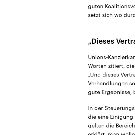
guten Koalitionsv
setzt sich wo du
„Dieses Vert
Unions-Kanzlerkan
Worten zitiert, d
„Und dieses Vertr
Verhandlungen sei
gute Ergebnisse,
In der Steuerungs
die eine Einigung 
gelten die Bereic
erklärt, man woll