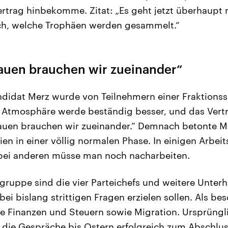
ertrag hinbekomme. Zitat: „Es geht jetzt überhaupt 
rch, welche Trophäen werden gesammelt.“
rauen brauchen wir zueinander“
didat Merz wurde von Teilnehmern einer Fraktionss
ie Atmosphäre werde beständig besser, und das Ver
auen brauchen wir zueinander.“ Demnach betonte Me
en in einer völlig normalen Phase. In einigen Arbe
 bei anderen müsse man noch nacharbeiten.
gruppe sind die vier Parteichefs und weitere Unterh
bei bislang strittigen Fragen erzielen sollen. Als b
he Finanzen und Steuern sowie Migration. Ursprüngl
e die Gespräche bis Ostern erfolgreich zum Abschlus