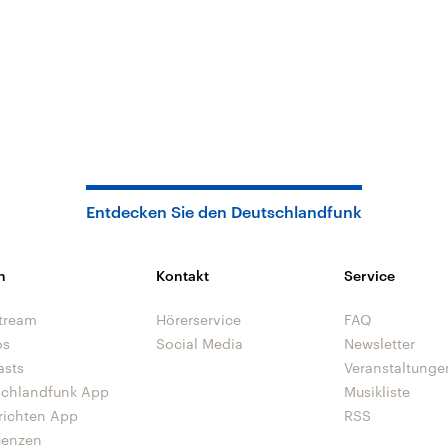
Entdecken Sie den Deutschlandfunk
n
Kontakt
Service
tream
Hörerservice
FAQ
os
Social Media
Newsletter
asts
Veranstaltunge
schlandfunk App
Musikliste
richten App
RSS
uenzen