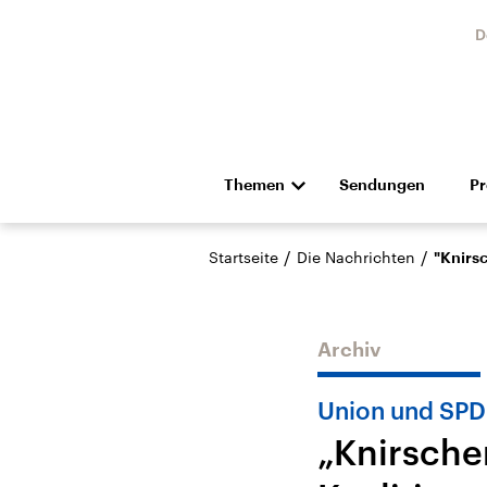
D
Themen
Sendungen
P
Die Nachrichten
Politik
/
/
Startseite
Die Nachrichten
"Knirs
Hörspiel und Feature
Musik
Archiv
Union und SPD
„Knirschen
Landtagswahl Sachsen-
USA
Anhalt 2026
Aktuel