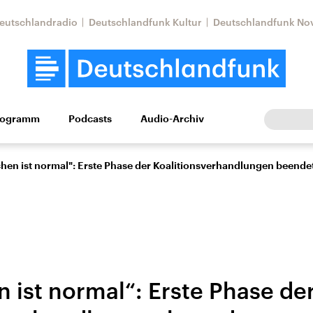
eutschlandradio
Deutschlandfunk Kultur
Deutschlandfunk No
rogramm
Podcasts
Audio-Archiv
Wirtschaft
Wissen
Kultur
Europa
Gesellschaf
chen ist normal": Erste Phase der Koalitionsverhandlungen beende
 ist normal“: Erste Phase de
Nahostkonflikt
Iran
le Beiträge,
Aktuelle Lage und
Aktuelle Lage und