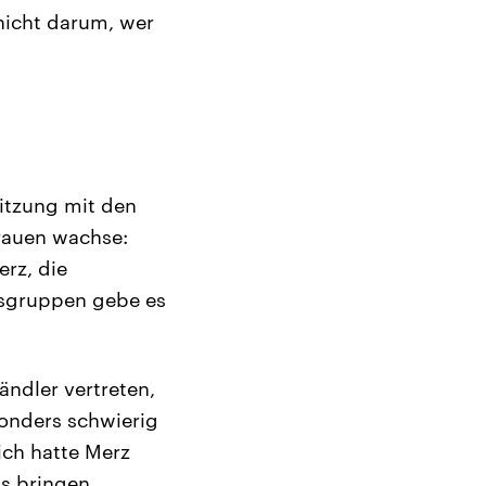
nicht darum, wer
itzung mit den
trauen wachse:
rz, die
itsgruppen gebe es
ändler vertreten,
esonders schwierig
ich hatte Merz
s bringen.