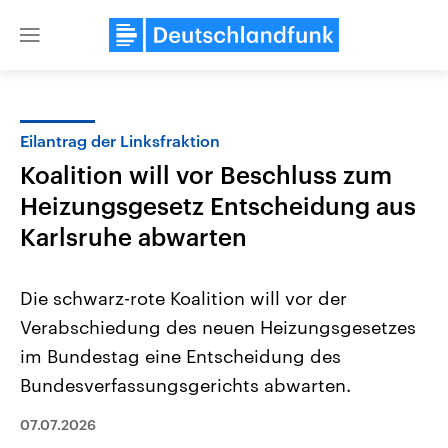
Close
menu
Eilantrag der Linksfraktion
Themen
Koalition will vor Beschluss zum
Heizungsgesetz Entscheidung aus
Karlsruhe abwarten
Die schwarz-rote Koalition will vor der
Verabschiedung des neuen Heizungsgesetzes
Landtagswahl Sachsen-Anhalt
USA
im Bundestag eine Entscheidung des
2026
Aktuelle Beiträge, Analys
Alle Informationen
Bundesverfassungsgerichts abwarten.
Hintergründe
Sachsen-Anhalt wählt am 6.
Wirtschaftlich und militäri
September 2026 einen neuen
gehören die Vereinigten S
07.07.2026
Landtag. Seit 2021 wird das
den mächtigsten Ländern 
Bundesland von einer Koalition aus
mit großem Einfluss auf d