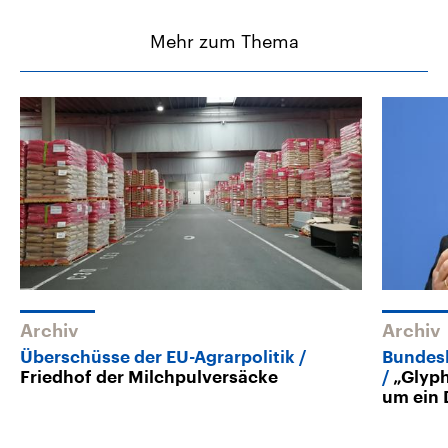
Mehr zum Thema
Archiv
Archiv
Überschüsse der EU-Agrarpolitik
Bundesl
Friedhof der Milchpulversäcke
„Glyph
um ein 