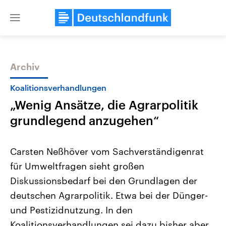
Close
menu
Archiv
Themen
Koalitionsverhandlungen
„Wenig Ansätze, die Agrarpolitik
grundlegend anzugehen“
Carsten Neßhöver vom Sachverständigenrat
für Umweltfragen sieht großen
Landtagswahl Sachsen-Anhalt
USA
Diskussionsbedarf bei den Grundlagen der
2026
Aktuelle Beiträge, Analys
Alle Informationen
Hintergründe
deutschen Agrarpolitik. Etwa bei der Dünger-
Sachsen-Anhalt wählt am 6.
Wirtschaftlich und militäri
September 2026 einen neuen
gehören die Vereinigten S
und Pestizidnutzung. In den
Landtag. Seit 2021 wird das
den mächtigsten Ländern 
Koalitionsverhandlungen sei dazu bisher aber
Bundesland von einer Koalition aus
mit großem Einfluss auf d