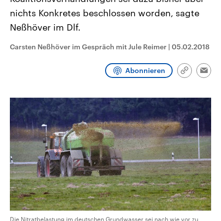
CDU, SPD und FDP regiert.-
aktuelle Weltgeschehen.
nichts Konkretes beschlossen worden, sagte
Umfragen, Prognosen,
Wahlprogramme, aktuelle Berichte
Neßhöver im Dlf.
Sendungen
Programm
Podcasts
und Hintergründe zu den Parteien
und Kandidaten der anstehenden
Wahl.
Carsten Neßhöver im Gespräch mit Jule Reimer
|
05.02.2018
Audio-Archiv
Abonnieren
Link
Emai
kopieren/te
Die Nitratbelastung im deutschen Grundwasser sei nach wie vor zu