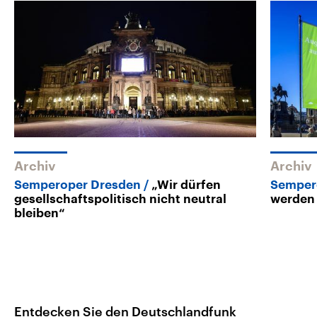
Archiv
Archiv
Semperoper Dresden
„Wir dürfen
Sempero
gesellschaftspolitisch nicht neutral
werden
bleiben“
Entdecken Sie den Deutschlandfunk