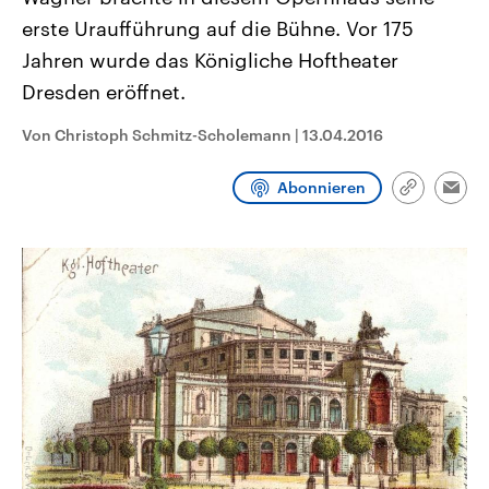
CDU, SPD und FDP regiert.-
aktuelle Weltgeschehen.
erste Uraufführung auf die Bühne. Vor 175
Umfragen, Prognosen,
Wahlprogramme, aktuelle Berichte
Jahren wurde das Königliche Hoftheater
Sendungen
Programm
Podcasts
und Hintergründe zu den Parteien
und Kandidaten der anstehenden
Dresden eröffnet.
Wahl.
Audio-Archiv
Von Christoph Schmitz-Scholemann
|
13.04.2016
Abonnieren
Link
Emai
kopieren/te