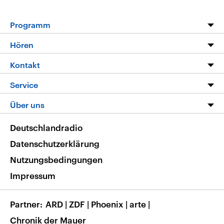
Programm
Programm
Hören
Alle Sendungen
Livestream
Kontakt
Die Nachrichten
Audios
Hörerservice
Service
Nachrichtenleicht
Podcasts
Social Media
FAQ
Über uns
Neue Beiträge auf dlf.de
Deutschlandfunk App
Newsletter
Deutschlandradio
Themen-Schwerpunkte
Nachrichten App
Deutschlandradio
Veranstaltungen
Presse
Frequenzen
Datenschutzerklärung
Musikliste
Ausbildung und Karriere
Nutzungsbedingungen
RSS
Transparenz
Impressum
Korrekturen
Barrierefreiheit
Partner
ARD
|
ZDF
|
Phoenix
|
arte
|
Chronik der Mauer