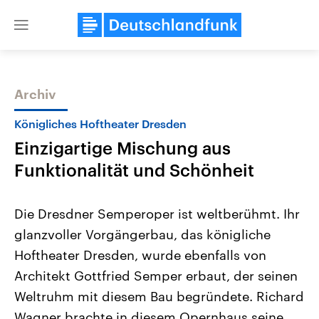
Close
menu
Archiv
Themen
Königliches Hoftheater Dresden
Einzigartige Mischung aus
Funktionalität und Schönheit
Die Dresdner Semperoper ist weltberühmt. Ihr
glanzvoller Vorgängerbau, das königliche
Landtagswahl Sachsen-Anhalt
USA
Hoftheater Dresden, wurde ebenfalls von
2026
Aktuelle Beiträge, Analys
Alle Informationen
Hintergründe
Architekt Gottfried Semper erbaut, der seinen
Sachsen-Anhalt wählt am 6.
Wirtschaftlich und militäri
September 2026 einen neuen
gehören die Vereinigten S
Weltruhm mit diesem Bau begründete. Richard
Landtag. Seit 2021 wird das
den mächtigsten Ländern 
Wagner brachte in diesem Opernhaus seine
Bundesland von einer Koalition aus
mit großem Einfluss auf d