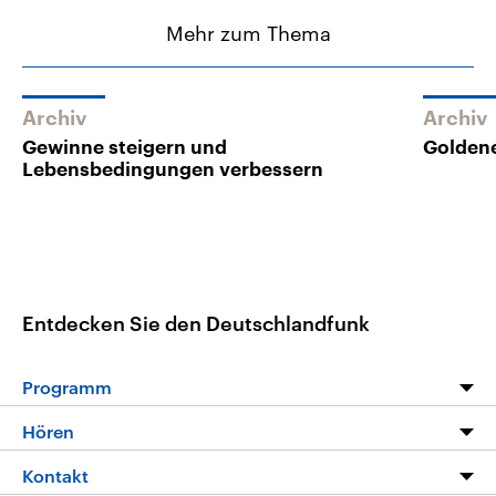
Mehr zum Thema
Archiv
Archiv
Gewinne steigern und
Goldene
Lebensbedingungen verbessern
Entdecken Sie den Deutschlandfunk
Programm
Programm
Hören
Alle Sendungen
Livestream
Kontakt
Die Nachrichten