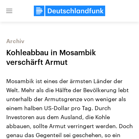
Close
menu
Archiv
Themen
Kohleabbau in Mosambik
verschärft Armut
Mosambik ist eines der ärmsten Länder der
Welt. Mehr als die Hälfte der Bevölkerung lebt
unterhalb der Armutsgrenze von weniger als
einem halben US-Dollar pro Tag. Durch
Landtagswahl Sachsen-Anhalt
USA
2026
Aktuelle Beiträge, Analys
Investoren aus dem Ausland, die Kohle
Alle Informationen
Hintergründe
Sachsen-Anhalt wählt am 6.
Wirtschaftlich und militäri
abbauen, sollte Armut verringert werden. Doch
September 2026 einen neuen
gehören die Vereinigten S
Landtag. Seit 2021 wird das
den mächtigsten Ländern 
genau das Gegenteil sei geschehen, so ein
Bundesland von einer Koalition aus
mit großem Einfluss auf d