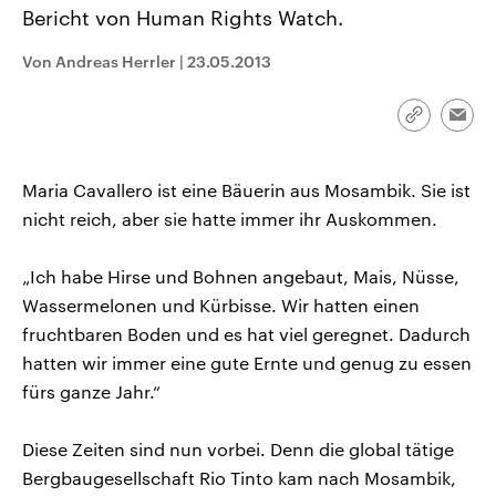
CDU, SPD und FDP regiert.-
aktuelle Weltgeschehen.
Bericht von Human Rights Watch.
Umfragen, Prognosen,
Wahlprogramme, aktuelle Berichte
Von Andreas Herrler
|
23.05.2013
Sendungen
Programm
Podcasts
und Hintergründe zu den Parteien
und Kandidaten der anstehenden
Wahl.
Audio-Archiv
Link
Emai
kopieren/te
Maria Cavallero ist eine Bäuerin aus Mosambik. Sie ist
nicht reich, aber sie hatte immer ihr Auskommen.
„Ich habe Hirse und Bohnen angebaut, Mais, Nüsse,
Wassermelonen und Kürbisse. Wir hatten einen
fruchtbaren Boden und es hat viel geregnet. Dadurch
hatten wir immer eine gute Ernte und genug zu essen
fürs ganze Jahr.“
Diese Zeiten sind nun vorbei. Denn die global tätige
Bergbaugesellschaft Rio Tinto kam nach Mosambik,