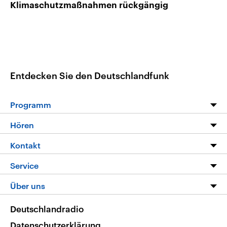
Klimaschutzmaßnahmen rückgängig
Entdecken Sie den Deutschlandfunk
Programm
Programm
Hören
Alle Sendungen
Livestream
Kontakt
Die Nachrichten
Audios
Hörerservice
Service
Nachrichtenleicht
Podcasts
Social Media
FAQ
Über uns
Neue Beiträge auf dlf.de
Deutschlandfunk App
Newsletter
Deutschlandradio
Themen-Schwerpunkte
Nachrichten App
Deutschlandradio
Veranstaltungen
Presse
Frequenzen
Datenschutzerklärung