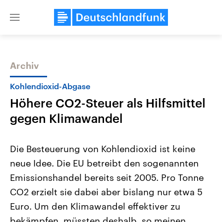
Close
menu
Archiv
Themen
Kohlendioxid-Abgase
Höhere CO2-Steuer als Hilfsmittel
gegen Klimawandel
Die Besteuerung von Kohlendioxid ist keine
neue Idee. Die EU betreibt den sogenannten
Landtagswahl Sachsen-Anhalt
USA
Emissionshandel bereits seit 2005. Pro Tonne
2026
Aktuelle Beiträge, Analys
Alle Informationen
Hintergründe
CO2 erzielt sie dabei aber bislang nur etwa 5
Sachsen-Anhalt wählt am 6.
Wirtschaftlich und militäri
September 2026 einen neuen
gehören die Vereinigten S
Euro. Um den Klimawandel effektiver zu
Landtag. Seit 2021 wird das
den mächtigsten Ländern 
bekämpfen, müssten deshalb, so meinen
Bundesland von einer Koalition aus
mit großem Einfluss auf d