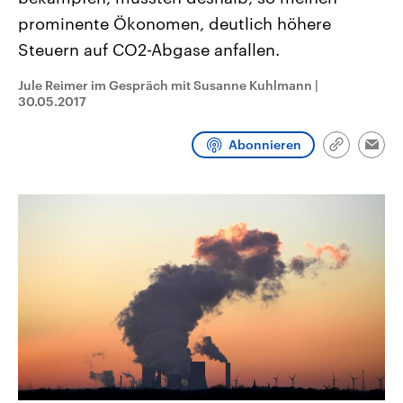
CDU, SPD und FDP regiert.-
aktuelle Weltgeschehen.
prominente Ökonomen, deutlich höhere
Umfragen, Prognosen,
Wahlprogramme, aktuelle Berichte
Steuern auf CO2-Abgase anfallen.
Sendungen
Programm
Podcasts
und Hintergründe zu den Parteien
und Kandidaten der anstehenden
Wahl.
Jule Reimer im Gespräch mit Susanne Kuhlmann
|
Audio-Archiv
30.05.2017
Abonnieren
Link
Emai
kopieren/te