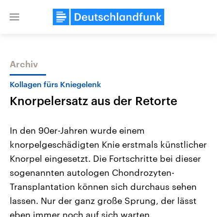
Close
menu
Archiv
Themen
Kollagen fürs Kniegelenk
Knorpelersatz aus der Retorte
In den 90er-Jahren wurde einem
knorpelgeschädigten Knie erstmals künstlicher
Knorpel eingesetzt. Die Fortschritte bei dieser
Landtagswahl Sachsen-Anhalt
USA
sogenannten autologen Chondrozyten-
2026
Aktuelle Beiträge, Analys
Alle Informationen
Transplantation können sich durchaus sehen
Hintergründe
Sachsen-Anhalt wählt am 6.
Wirtschaftlich und militäri
lassen. Nur der ganz große Sprung, der lässt
September 2026 einen neuen
gehören die Vereinigten S
Landtag. Seit 2021 wird das
den mächtigsten Ländern 
eben immer noch auf sich warten.
Bundesland von einer Koalition aus
mit großem Einfluss auf d