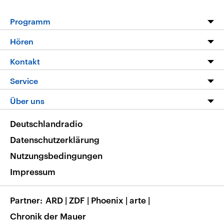
Programm
Programm
Hören
Alle Sendungen
Livestream
Kontakt
Die Nachrichten
Audios
Hörerservice
Service
Nachrichtenleicht
Podcasts
Social Media
FAQ
Über uns
Neue Beiträge auf dlf.de
Deutschlandfunk App
Newsletter
Deutschlandradio
Themen-Schwerpunkte
Nachrichten App
Deutschlandradio
Veranstaltungen
Presse
Frequenzen
Datenschutzerklärung
Musikliste
Ausbildung und Karriere
Nutzungsbedingungen
RSS
Transparenz
Impressum
Korrekturen
Barrierefreiheit
Partner
ARD
|
ZDF
|
Phoenix
|
arte
|
Chronik der Mauer