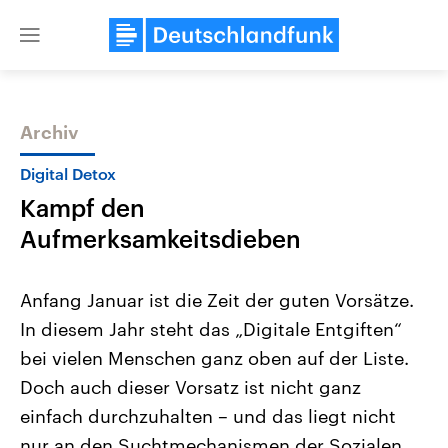
Close
menu
Archiv
Themen
Digital Detox
Kampf den
Aufmerksamkeitsdieben
Anfang Januar ist die Zeit der guten Vorsätze.
In diesem Jahr steht das „Digitale Entgiften“
Landtagswahl Sachsen-Anhalt
USA
bei vielen Menschen ganz oben auf der Liste.
2026
Aktuelle Beiträge, Analys
Alle Informationen
Hintergründe
Doch auch dieser Vorsatz ist nicht ganz
Sachsen-Anhalt wählt am 6.
Wirtschaftlich und militäri
September 2026 einen neuen
gehören die Vereinigten S
einfach durchzuhalten – und das liegt nicht
Landtag. Seit 2021 wird das
den mächtigsten Ländern 
nur an den Suchtmechanismen der Sozialen
Bundesland von einer Koalition aus
mit großem Einfluss auf d