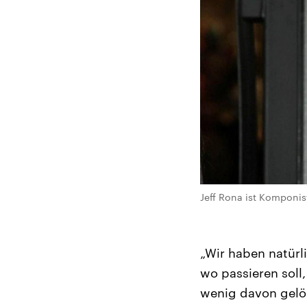
Jeff Rona ist Komponis
„Wir haben natür
wo passieren soll
wenig davon gelös