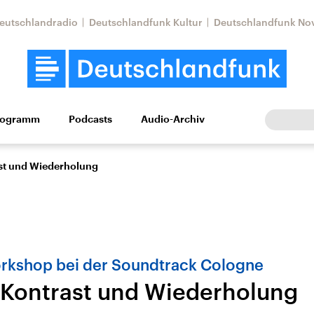
eutschlandradio
Deutschlandfunk Kultur
Deutschlandfunk No
rogramm
Podcasts
Audio-Archiv
Wirtschaft
Wissen
Kultur
Europa
Gesellschaf
st und Wiederholung
kshop bei der Soundtrack Cologne
Kontrast und Wiederholung
Nahostkonflikt
Iran
le Beiträge,
Aktuelle Lage und
Aktuelle Lage und