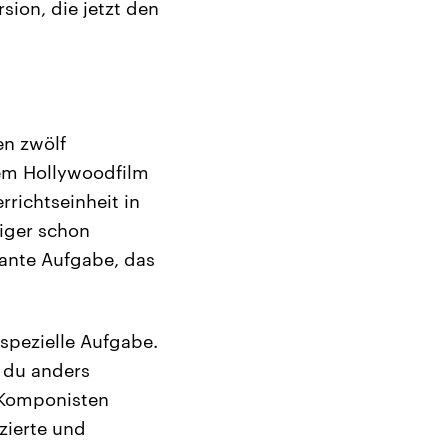
sion, die jetzt den
en zwölf
em Hollywoodfilm
richtseinheit in
iger schon
sante Aufgabe, das
 spezielle Aufgabe.
t du anders
 Komponisten
zierte und