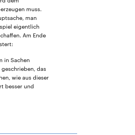
ird dem
überzeugen muss.
auptsache, man
spiel eigentlich
 schaffen. Am Ende
tert:
m in Sachen
t geschrieben, das
hen, wie aus dieser
rt besser und