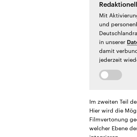
Redaktionel
Mit Aktivierun
und personenb
Deutschlandrad
in unserer
Dat
damit verbund
jederzeit wied
Im zweiten Teil d
Hier wird die Mögl
Filmvertonung ged
welcher Ebene des
integrieren.