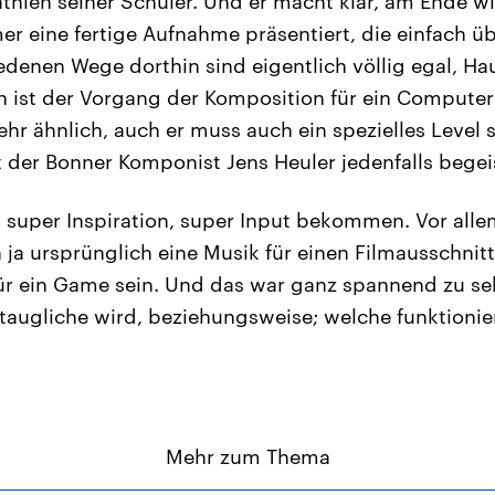
thien seiner Schüler. Und er macht klar, am Ende w
r eine fertige Aufnahme präsentiert, die einfach 
iedenen Wege dorthin sind eigentlich völlig egal, H
rn ist der Vorgang der Komposition für ein Computer
ehr ähnlich, auch er muss auch ein spezielles Level
 der Bonner Komponist Jens Heuler jedenfalls begeis
super Inspiration, super Input bekommen. Vor alle
ja ursprünglich eine Musik für einen Filmausschnit
t für ein Game sein. Und das war ganz spannend zu se
augliche wird, beziehungsweise; welche funktionie
Mehr zum Thema