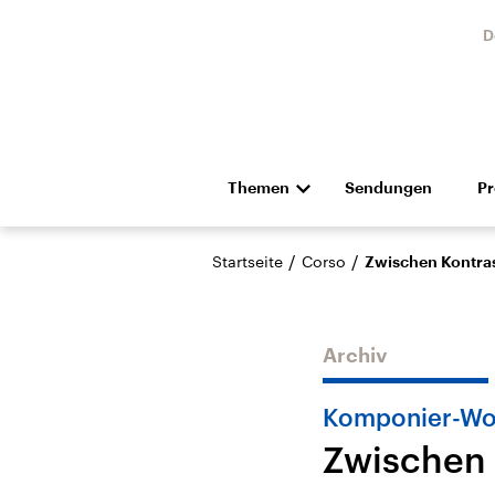
D
Themen
Sendungen
P
Die Nachrichten
Politik
/
/
Startseite
Corso
Zwischen Kontra
Hörspiel und Feature
Musik
Archiv
Komponier-Wor
Zwischen 
Landtagswahl Sachsen-
USA
Anhalt 2026
Aktuel