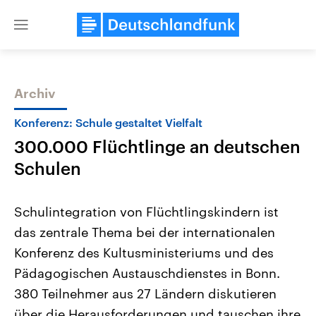
Close
menu
Archiv
Themen
Konferenz: Schule gestaltet Vielfalt
300.000 Flüchtlinge an deutschen
Schulen
Schulintegration von Flüchtlingskindern ist
das zentrale Thema bei der internationalen
Landtagswahl Sachsen-Anhalt
USA
Konferenz des Kultusministeriums und des
2026
Aktuelle Beiträge, Analys
Alle Informationen
Hintergründe
Pädagogischen Austauschdienstes in Bonn.
Sachsen-Anhalt wählt am 6.
Wirtschaftlich und militäri
September 2026 einen neuen
gehören die Vereinigten S
380 Teilnehmer aus 27 Ländern diskutieren
Landtag. Seit 2021 wird das
den mächtigsten Ländern 
über die Herausforderungen und tauschen ihre
Bundesland von einer Koalition aus
mit großem Einfluss auf d