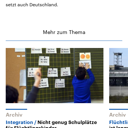
setzt auch Deutschland.
Mehr zum Thema
Archiv
Archiv
Integration
Nicht genug Schulplätze
Flüchtli