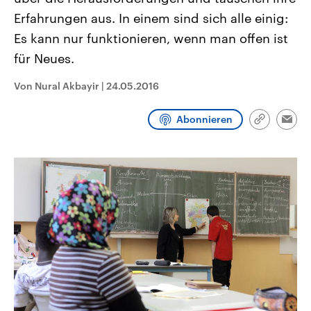
CDU, SPD und FDP regiert.-
aktuelle Weltgeschehen.
Erfahrungen aus. In einem sind sich alle einig:
Umfragen, Prognosen,
Wahlprogramme, aktuelle Berichte
Es kann nur funktionieren, wenn man offen ist
Sendungen
Programm
Podcasts
und Hintergründe zu den Parteien
und Kandidaten der anstehenden
für Neues.
Wahl.
Audio-Archiv
Von Nural Akbayir
|
24.05.2016
Abonnieren
Link
Emai
kopieren/te