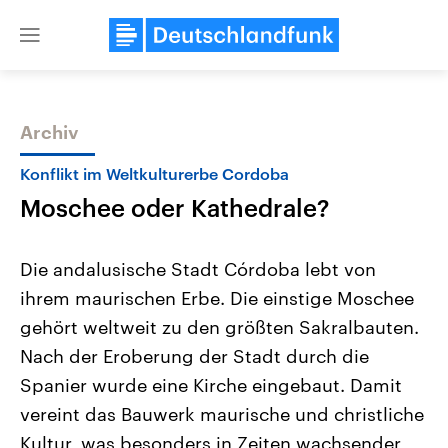
Close
menu
Archiv
Themen
Konflikt im Weltkulturerbe Cordoba
Moschee oder Kathedrale?
Die andalusische Stadt Córdoba lebt von
ihrem maurischen Erbe. Die einstige Moschee
gehört weltweit zu den größten Sakralbauten.
Landtagswahl Sachsen-Anhalt
USA
Nach der Eroberung der Stadt durch die
2026
Aktuelle Beiträge, Analys
Alle Informationen
Spanier wurde eine Kirche eingebaut. Damit
Hintergründe
Sachsen-Anhalt wählt am 6.
Wirtschaftlich und militäri
vereint das Bauwerk maurische und christliche
September 2026 einen neuen
gehören die Vereinigten S
Landtag. Seit 2021 wird das
den mächtigsten Ländern 
Kultur, was besonders in Zeiten wachsender
Bundesland von einer Koalition aus
mit großem Einfluss auf d