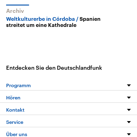
Archiv
Weltkulturerbe in Córdoba
Spanien
streitet um eine Kathedrale
Entdecken Sie den Deutschlandfunk
Programm
Programm
Hören
Alle Sendungen
Livestream
Kontakt
Die Nachrichten
Audios
Hörerservice
Service
Nachrichtenleicht
Podcasts
Social Media
FAQ
Über uns
Neue Beiträge auf dlf.de