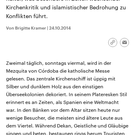
CDU, SPD und FDP regiert.-
aktuelle Weltgeschehen.
Kirchenkritik und islamistischer Bedrohung zu
Umfragen, Prognosen,
Wahlprogramme, aktuelle Berichte
Konflikten führt.
Sendungen
Programm
Podcasts
und Hintergründe zu den Parteien
und Kandidaten der anstehenden
Wahl.
Von Brigitte Kramer
|
24.10.2014
Audio-Archiv
Link
Emai
kopieren/te
Zweimal täglich, sonntags viermal, wird in der
Mezquita von Córdoba die katholische Messe
gelesen. Das zentrale Kirchenschiff ist üppig mit
Silber und dunklem Holz aus den einstigen
Überseekolonien dekoriert. In seinem Plateresken Stil
erinnert es an Zeiten, als Spanien eine Weltmacht
war. In den Bänken vor dem Altar sitzen heute nur
wenige Besucher, die meisten sind ältere Leute aus
dem Viertel. Während Dekan, Geistliche und Gläubige
singen und beten, bestaunen rings herum Touristen