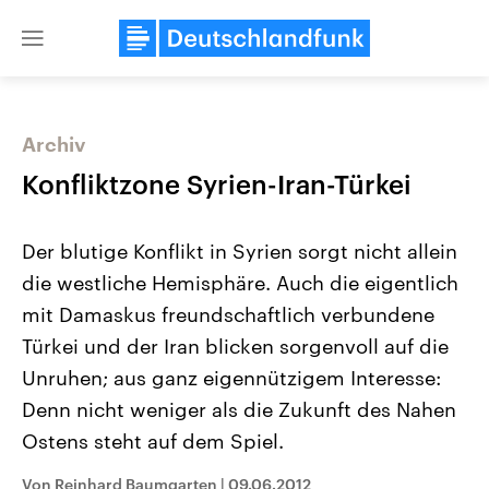
Close
menu
Archiv
Themen
Konfliktzone Syrien-Iran-Türkei
Der blutige Konflikt in Syrien sorgt nicht allein
die westliche Hemisphäre. Auch die eigentlich
mit Damaskus freundschaftlich verbundene
Türkei und der Iran blicken sorgenvoll auf die
Unruhen; aus ganz eigennützigem Interesse:
Landtagswahl Sachsen-Anhalt
USA
2026
Aktuelle Beiträge, Analys
Denn nicht weniger als die Zukunft des Nahen
Alle Informationen
Hintergründe
Sachsen-Anhalt wählt am 6.
Wirtschaftlich und militäri
Ostens steht auf dem Spiel.
September 2026 einen neuen
gehören die Vereinigten S
Landtag. Seit 2021 wird das
den mächtigsten Ländern 
Von Reinhard Baumgarten
|
09.06.2012
Bundesland von einer Koalition aus
mit großem Einfluss auf d