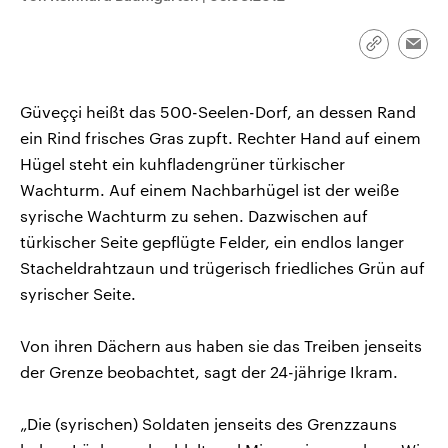
CDU, SPD und FDP regiert.-
aktuelle Weltgeschehen.
Umfragen, Prognosen,
Wahlprogramme, aktuelle Berichte
Link
Emai
Sendungen
Programm
Podcasts
und Hintergründe zu den Parteien
kopieren/te
und Kandidaten der anstehenden
Wahl.
Güveççi heißt das 500-Seelen-Dorf, an dessen Rand
Audio-Archiv
ein Rind frisches Gras zupft. Rechter Hand auf einem
Hügel steht ein kuhfladengrüner türkischer
Wachturm. Auf einem Nachbarhügel ist der weiße
syrische Wachturm zu sehen. Dazwischen auf
türkischer Seite gepflügte Felder, ein endlos langer
Stacheldrahtzaun und trügerisch friedliches Grün auf
syrischer Seite.
Von ihren Dächern aus haben sie das Treiben jenseits
der Grenze beobachtet, sagt der 24-jährige Ikram.
„Die (syrischen) Soldaten jenseits des Grenzzauns