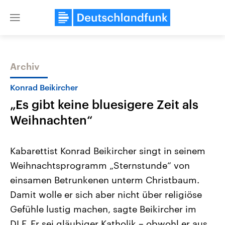
Close
menu
Archiv
Themen
Konrad Beikircher
„Es gibt keine bluesigere Zeit als
Weihnachten“
Kabarettist Konrad Beikircher singt in seinem
Weihnachtsprogramm „Sternstunde“ von
Landtagswahl Sachsen-Anhalt
USA
einsamen Betrunkenen unterm Christbaum.
2026
Aktuelle Beiträge, Analys
Alle Informationen
Hintergründe
Damit wolle er sich aber nicht über religiöse
Sachsen-Anhalt wählt am 6.
Wirtschaftlich und militäri
September 2026 einen neuen
gehören die Vereinigten S
Gefühle lustig machen, sagte Beikircher im
Landtag. Seit 2021 wird das
den mächtigsten Ländern 
DLF. Er sei gläubiger Katholik – obwohl er aus
Bundesland von einer Koalition aus
mit großem Einfluss auf d