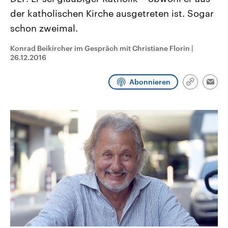
CDU, SPD und FDP regiert.-
aktuelle Weltgeschehen.
der katholischen Kirche ausgetreten ist. Sogar
Umfragen, Prognosen,
Wahlprogramme, aktuelle Berichte
schon zweimal.
Sendungen
Programm
Podcasts
und Hintergründe zu den Parteien
und Kandidaten der anstehenden
Wahl.
Konrad Beikircher im Gespräch mit Christiane Florin
|
Audio-Archiv
26.12.2016
Abonnieren
Link
Emai
kopieren/te