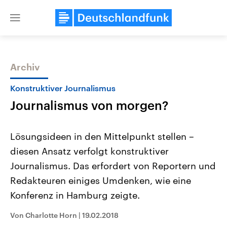
Close
menu
Archiv
Themen
Konstruktiver Journalismus
Journalismus von morgen?
Lösungsideen in den Mittelpunkt stellen –
diesen Ansatz verfolgt konstruktiver
Journalismus. Das erfordert von Reportern und
Landtagswahl Sachsen-Anhalt
USA
Redakteuren einiges Umdenken, wie eine
2026
Aktuelle Beiträge, Analys
Alle Informationen
Konferenz in Hamburg zeigte.
Hintergründe
Sachsen-Anhalt wählt am 6.
Wirtschaftlich und militäri
September 2026 einen neuen
gehören die Vereinigten S
Von Charlotte Horn
|
19.02.2018
Landtag. Seit 2021 wird das
den mächtigsten Ländern 
Bundesland von einer Koalition aus
mit großem Einfluss auf d