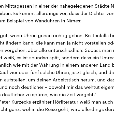
en Mittagessen in einer der nahegelegenen Städte N
iben. Es kommt allerdings vor, dass der Dichter v
um Beispiel von Wanduhren in Nîmes:
t gut, wenn Uhren genau richtig gehen. Bestenfalls 
ht ändern kann, die kann man ja nicht vorstellen od
en vorgehen, aber alle unterschiedlich! Sodass man 
nd weiß, es ist soundso spät, sondern dass ein Um
 Ähnlich wie mit der Währung in einem anderen Land 
auf vier oder fünf solche Uhren, jetzt gleich, und d
m aufstellen, um deinen Arbeitstisch herum, und das 
und noch deutlicher – obwohl mir das wehtut eigen
deutlicher zu spüren, wie die Zeit vergeht.“
eter Kurzecks erzählter Hörliteratur weiß man auch 
icht ganz, wohin die Reise geht, wird allerdings du