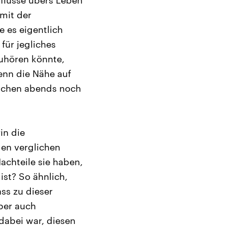
flüsse übers Leben
mit der
 es eigentlich
für jegliches
zuhören könnte,
enn die Nähe auf
nschen abends noch
in die
gen verglichen
achteile sie haben,
st? So ähnlich,
ss zu dieser
ber auch
dabei war, diesen