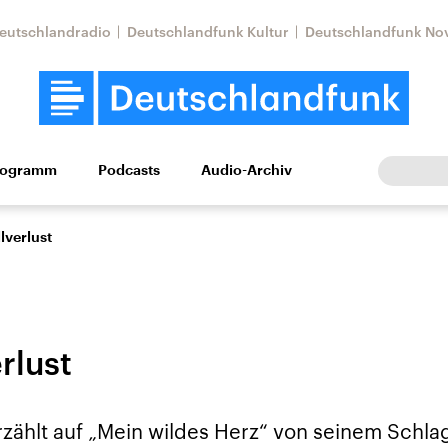
eutschlandradio
Deutschlandfunk Kultur
Deutschlandfunk No
rogramm
Podcasts
Audio-Archiv
Wirtschaft
Wissen
Kultur
Europa
Gesellschaf
lverlust
rlust
Nahostkonflikt
Iran
zählt auf „Mein wildes Herz“ von seinem Schlaga
le Beiträge,
Aktuelle Lage und
Aktuelle Lage und