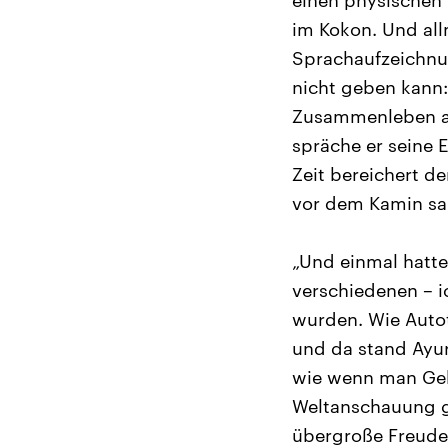
einen physischen
im Kokon. Und all
Sprachaufzeichnun
nicht geben kann:
Zusammenleben als
spräche er seine 
Zeit bereichert d
vor dem Kamin sa
„Und einmal hatte
verschiedenen – i
wurden. Wie Autot
und da stand Ayur
wie wenn man Geb
Weltanschauung g
übergroße Freuden