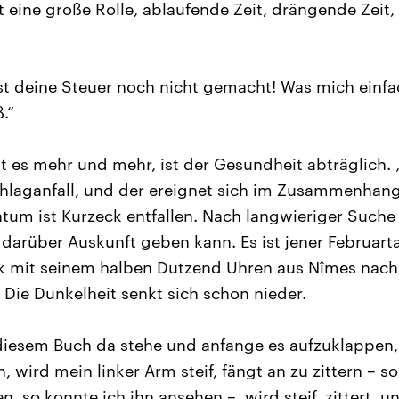
lt eine große Rolle, ablaufende Zeit, drängende Zeit
t deine Steuer noch nicht gemacht! Was mich einfa
.“
 es mehr und mehr, ist der Gesundheit abträglich. 
chlaganfall, und der ereignet sich im Zusammenhan
um ist Kurzeck entfallen. Nach langwieriger Suche f
 darüber Auskunft geben kann. Es ist jener Februart
k mit seinem halben Dutzend Uhren aus Nîmes nach
 Die Dunkelheit senkt sich schon nieder.
diesem Buch da stehe und anfange es aufzuklappen,
n, wird mein linker Arm steif, fängt an zu zittern – s
, so konnte ich ihn ansehen –, wird steif, zittert, u