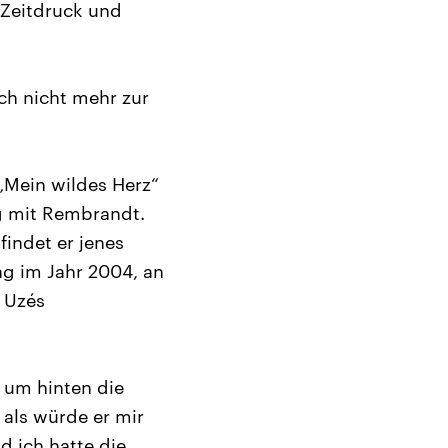
, Zeitdruck und
ch nicht mehr zur
„Mein wildes Herz“
g mit Rembrandt.
indet er jenes
ag im Jahr 2004, an
 Uzés
 um hinten die
o als würde er mir
nd ich hatte die