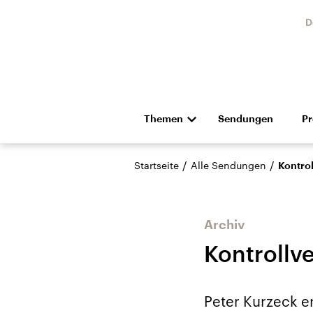
D
Themen
Sendungen
P
Die Nachrichten
Politik
/
/
Startseite
Alle Sendungen
Kontrol
Hörspiel und Feature
Musik
Archiv
Kontrollve
Landtagswahl Sachsen-
USA
Peter Kurzeck er
Anhalt 2026
Aktuel