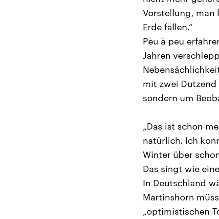
Vorstellung, man 
Erde fallen.“
Peu à peu erfahre
Jahren verschleppt
Nebensächlichkei
mit zwei Dutzend 
sondern um Beoba
„Das ist schon me
natürlich. Ich ko
Winter über schon
Das singt wie eine
In Deutschland wä
Martinshorn müsst
„optimistischen T