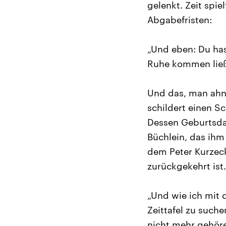
gelenkt. Zeit spie
Abgabefristen:
„Und eben: Du has
Ruhe kommen ließ
Und das, man ahnt
schildert einen S
Dessen Geburtsdat
Büchlein, das ihm
dem Peter Kurzec
zurückgekehrt ist.
„Und wie ich mit 
Zeittafel zu suche
nicht mehr gehören