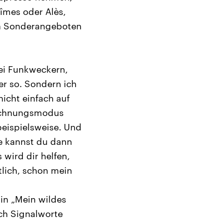
îmes oder Alès,
on Sonderangeboten
bei Funkweckern,
er so. Sondern ich
nicht einfach auf
rechnungsmodus
beispielsweise. Und
ie kannst du dann
wird dir helfen,
tlich, schon mein
in „Mein wildes
rch Signalworte