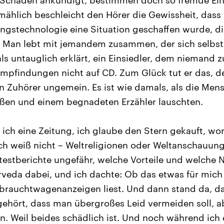
 Schaden ankündigt, bestimmen doch so fremde Ein
mählich beschleicht den Hörer die Gewissheit, dass 
gstechnologie eine Situation geschaffen wurde, die
 Man lebt mit jemandem zusammen, der sich selbst 
 untauglich erklärt, ein Einsiedler, dem niemand 
Empfindungen nicht auf CD. Zum Glück tut er das, d
en Zuhörer ungemein. Es ist wie damals, als die Me
ßen und einem begnadeten Erzähler lauschten.
 ich eine Zeitung, ich glaube den Stern gekauft, wor
ch weiß nicht – Weltreligionen oder Weltanschauun
estberichte ungefähr, welche Vorteile und welche N
veda dabei, und ich dachte: Ob das etwas für mich i
rauchtwagenanzeigen liest. Und dann stand da, da
ehört, dass man übergroßes Leid vermeiden soll, a
. Weil beides schädlich ist. Und noch während ich 