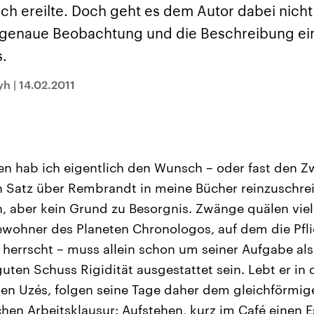
sen und
Hintergründe
Hintergründe
ch ereilte. Doch geht es dem Autor dabei nicht
Der Überfall der
Der Iran – seit der
rgründe
haftlich und
palästinensischen
Islamischen Revolu
 genaue Beobachtung und die Beschreibung ei
risch gehören die
Terrororganisation
1979 auch Islamisc
igten Staaten zu
Hamas im Oktober 2023
Republik Iran – ist e
s.
ächtigsten
auf Israel hat in der
von einem
n der Erde, mit
Region wieder die
Religionsführer auto
 Einfluss auf das
Gewalt entfacht. Israel
regierter Staat im 
yh
|
14.02.2011
le Weltgeschehen.
möchte die Hamas
Osten. Eine Feindsc
zerstören. Diese wird wie
zu Israel und zu de
die Hisbollah im Libanon
ist fest in der
vom Iran unterstützt.
Staatsideologie
verankert.
ren hab ich eigentlich den Wunsch – oder fast den 
n Satz über Rembrandt in meine Bücher reinzuschrei
h, aber kein Grund zu Besorgnis. Zwänge quälen vi
ewohner des Planeten Chronologos, auf dem die Pfli
herrscht – muss allein schon um seiner Aufgabe als 
guten Schuss Rigidität ausgestattet sein. Lebt er i
hen Uzés, folgen seine Tage daher dem gleichförmi
en Arbeitsklausur: Aufstehen, kurz im Café einen 