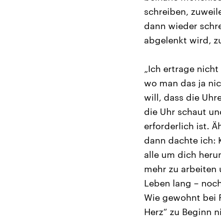
schreiben, zuweil
dann wieder schre
abgelenkt wird, z
„Ich ertrage nich
wo man das ja nic
will, dass die Uhr
die Uhr schaut u
erforderlich ist.
dann dachte ich: K
alle um dich heru
mehr zu arbeiten 
Leben lang – noch 
Wie gewohnt bei P
Herz“ zu Beginn n