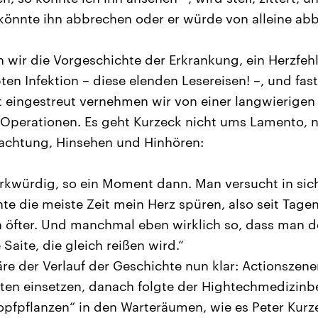
könnte ihn abbrechen oder er würde von alleine ab
n wir die Vorgeschichte der Erkrankung, ein Herzfehl
en Infektion – diese elenden Lesereisen! –, und fast
t eingestreut vernehmen wir von einer langwierige
Operationen. Es geht Kurzeck nicht ums Lamento, n
chtung, Hinsehen und Hinhören:
rkwürdig, so ein Moment dann. Man versucht in sic
nnte die meiste Zeit mein Herz spüren, also seit Tag
 öfter. Und manchmal eben wirklich so, dass man d
 Saite, die gleich reißen wird.“
re der Verlauf der Geschichte nun klar: Actionszene
en einsetzen, danach folgte der Hightechmedizinbe
opfpflanzen“ in den Warteräumen, wie es Peter Kurz