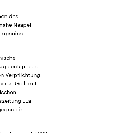
men des
 nahe Neapel
Kampanien
enische
bsage entspreche
n Verpflichtung
ister Giuli mit.
sischen
szeitung „La
gegen die