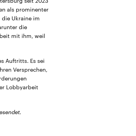
etersburg seit 2023
ren als prominenter
 die Ukraine im
arunter die
eit mit ihm, weil
s Auftritts. Es sei
ihren Versprechen,
orderungen
er Lobbyarbeit
esendet.