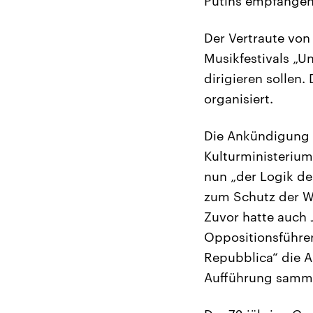
Putins empfangen“
Der Vertraute von
Musikfestivals „U
dirigieren sollen
organisiert.
Die Ankündigung de
Kulturministerium
nun „der Logik d
zum Schutz der Wer
Zuvor hatte auch 
Oppositionsführer
Repubblica“ die A
Aufführung samme