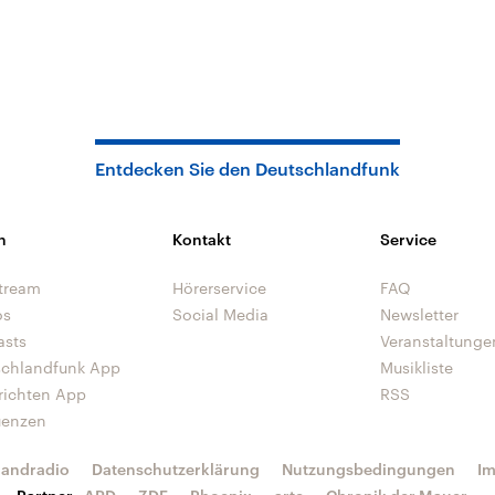
Entdecken Sie den Deutschlandfunk
n
Kontakt
Service
tream
Hörerservice
FAQ
os
Social Media
Newsletter
asts
Veranstaltunge
schlandfunk App
Musikliste
richten App
RSS
uenzen
landradio
Datenschutzerklärung
Nutzungsbedingungen
I