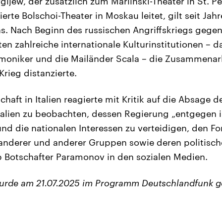
gijew, der zusätzlich zum Mariinski-Theater in St. P
rte Bolschoi-Theater in Moskau leitet, gilt seit Jah
ns. Nach Beginn des russischen Angriffskriegs gegen
n zahlreiche internationale Kulturinstitutionen – d
moniker und die Mailänder Scala – die Zusammenarb
Krieg distanzierte.
haft in Italien reagierte mit Kritik auf die Absage de
Italien zu beobachten, dessen Regierung „entgegen 
und die nationalen Interessen zu verteidigen, den F
anderer und anderer Gruppen sowie deren politisch
b Botschafter Paramonov in den sozialen Medien.
wurde am 21.07.2025 im Programm Deutschlandfunk g