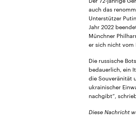
Der 72-jährige Ger
auch das renommie
Unterstützer Puti
Jahr 2022 beendete
Münchner Philhar
er sich nicht vom 
Die russische Botsc
bedauerlich, ein 
die Souveränität 
ukrainischer Einw
nachgibt“, schrie
Diese Nachricht 