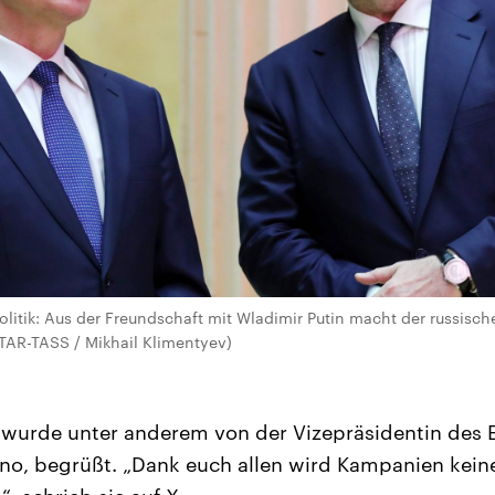
olitik: Aus der Freundschaft mit Wladimir Putin macht der russisch
ITAR-TASS / Mikhail Klimentyev)
 wurde unter anderem von der Vizepräsidentin des 
rno, begrüßt. „Dank euch allen wird Kampanien kein