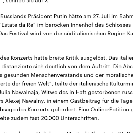
, schrieb sie auf X.
 Russlands Präsident Putin hätte am 27. Juli im Rah
n'Estate da Re“ im barocken Innenhof des Schlosses
. Das Festival wird von der süditalienischen Region 
s Konzerts hatte breite Kritik ausgelöst. Das itali
 distanzierte sich deutlich von dem Auftritt. Die A
es gesunden Menschenverstands und der moralische
te der freien Welt“, teilte der italienische Kulturmin
Julia Nawalnaja, Witwe des in Haft gestorbenen rus
s Alexej Nawalny, in einem Gastbeitrag für die Tage
bsage des Konzerts gefordert. Eine Online-Petition 
lte zudem fast 20.000 Unterschriften.