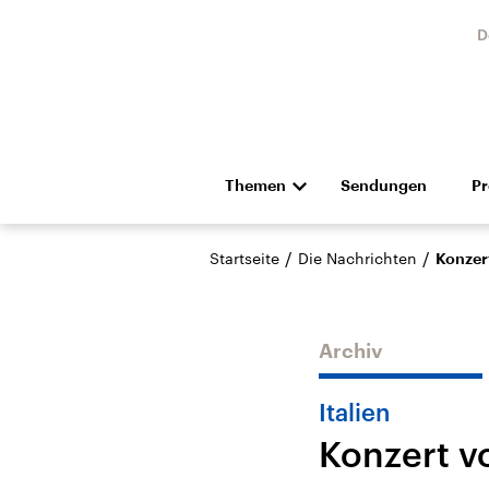
D
Themen
Sendungen
P
Die Nachrichten
Politik
/
/
Startseite
Die Nachrichten
Konzer
Hörspiel und Feature
Musik
Archiv
Italien
Konzert v
Landtagswahl Sachsen-
USA
Anhalt 2026
Aktuel