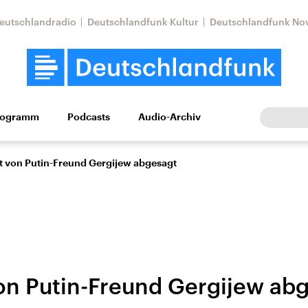
eutschlandradio
Deutschlandfunk Kultur
Deutschlandfunk No
rogramm
Podcasts
Audio-Archiv
Wirtschaft
Wissen
Kultur
Europa
Gesellschaf
t von Putin-Freund Gergijew abgesagt
on Putin-Freund Gergijew ab
Nahostkonflikt
Iran
le Beiträge,
Aktuelle Lage und
Aktuelle Lage und