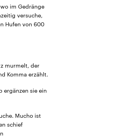
endwo im Gedränge
zeitig versuche,
en Hufen von 600
tz murmelt, der
und Komma erzählt.
b ergänzen sie ein
auche. Mucho ist
en schief
en