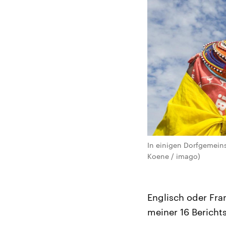
In einigen Dorfgemeins
Koene / imago)
Englisch oder Fran
meiner 16 Berichts