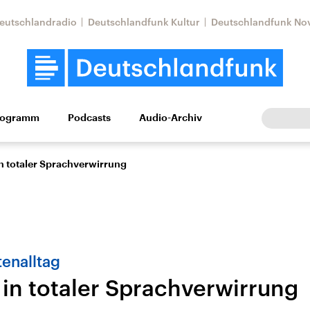
eutschlandradio
Deutschlandfunk Kultur
Deutschlandfunk No
rogramm
Podcasts
Audio-Archiv
Wirtschaft
Wissen
Kultur
Europa
Gesellschaf
in totaler Sprachverwirrung
enalltag
 in totaler Sprachverwirrung
Nahostkonflikt
Iran
le Beiträge,
Aktuelle Lage und
Aktuelle Lage und