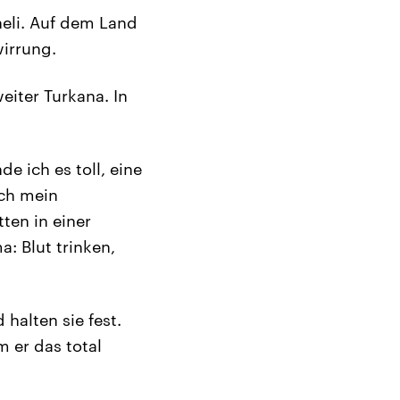
heli. Auf dem Land
irrung.
eiter Turkana. In
e ich es toll, eine
uch mein
ten in einer
: Blut trinken,
halten sie fest.
m er das total