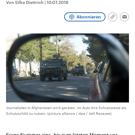
Von Silke Diettrich
|
10.07.2018
CDU, SPD und FDP regiert.-
aktuelle Weltgeschehen.
Umfragen, Prognosen,
Wahlprogramme, aktuelle Berichte
Abonnieren
Sendungen
Programm
Podcasts
und Hintergründe zu den Parteien
Link
Emai
und Kandidaten der anstehenden
kopieren/te
Wahl.
Audio-Archiv
Journalisten in Afghanistan wird geraten, im Auto ihre Schutzweste als
Schutzschild zu nutzen. (picture alliance / dpa / Jalil Rezayee)
Frage Nummer eins, bis zum letzten Moment vor