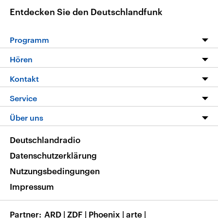
Entdecken Sie den Deutschlandfunk
Programm
Programm
Hören
Alle Sendungen
Livestream
Kontakt
Die Nachrichten
Audios
Hörerservice
Service
Nachrichtenleicht
Podcasts
Social Media
FAQ
Über uns
Neue Beiträge auf dlf.de
Deutschlandfunk App
Newsletter
Deutschlandradio
Themen-Schwerpunkte
Nachrichten App
Deutschlandradio
Veranstaltungen
Presse
Frequenzen
Datenschutzerklärung
Musikliste
Ausbildung und Karriere
Nutzungsbedingungen
RSS
Transparenz
Impressum
Korrekturen
Barrierefreiheit
Partner
ARD
|
ZDF
|
Phoenix
|
arte
|