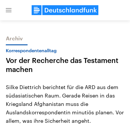
Close
menu
Archiv
Themen
Korrespondentenalltag
Vor der Recherche das Testament
machen
Silke Diettrich berichtet für die ARD aus dem
südasiatischen Raum. Gerade Reisen in das
Landtagswahl Sachsen-Anhalt
USA
Kriegsland Afghanistan muss die
2026
Aktuelle Beiträge, Analys
Alle Informationen
Hintergründe
Auslandskorrespondentin minutiös planen. Vor
Sachsen-Anhalt wählt am 6.
Wirtschaftlich und militäri
September 2026 einen neuen
gehören die Vereinigten S
allem, was ihre Sicherheit angeht.
Landtag. Seit 2021 wird das
den mächtigsten Ländern 
Bundesland von einer Koalition aus
mit großem Einfluss auf d