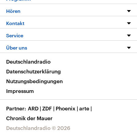
Programm
Hören
Alle Sendungen
Livestream
Kontakt
Die Nachrichten
Audios
Hörerservice
Service
Nachrichtenleicht
Podcasts
Social Media
FAQ
Über uns
Neue Beiträge auf dlf.de
Deutschlandfunk App
Newsletter
Deutschlandradio
Themen-Schwerpunkte
Nachrichten App
Deutschlandradio
Veranstaltungen
Presse
Frequenzen
Datenschutzerklärung
Musikliste
Ausbildung und Karriere
Nutzungsbedingungen
RSS
Transparenz
Impressum
Korrekturen
Barrierefreiheit
Partner
ARD
|
ZDF
|
Phoenix
|
arte
|
Chronik der Mauer
Deutschlandradio © 2026