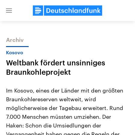
Close
menu
Archiv
Themen
Kosovo
Weltbank fördert unsinniges
Braunkohleprojekt
Im Kosovo, eines der Länder mit den größten
Braunkohlereserven weltweit, wird
Landtagswahl Sachsen-Anhalt
USA
möglicherweise der Tagebau erweitert. Rund
2026
Aktuelle Beiträge, Analys
Alle Informationen
Hintergründe
7.000 Menschen müssten umziehen. Der
Sachsen-Anhalt wählt am 6.
Wirtschaftlich und militäri
September 2026 einen neuen
gehören die Vereinigten S
Haken: Schon die Umsiedlungen der
Landtag. Seit 2021 wird das
den mächtigsten Ländern 
Vergangenheit haben gegen die Regeln der
Bundesland von einer Koalition aus
mit großem Einfluss auf d