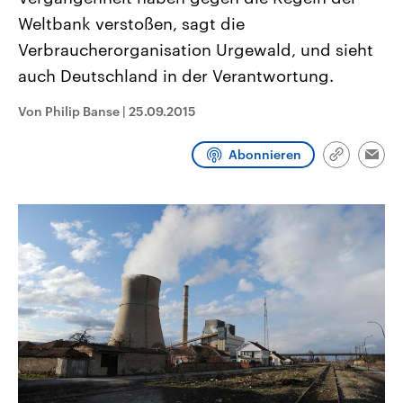
CDU, SPD und FDP regiert.-
aktuelle Weltgeschehen.
Weltbank verstoßen, sagt die
Umfragen, Prognosen,
Wahlprogramme, aktuelle Berichte
Verbraucherorganisation Urgewald, und sieht
Sendungen
Programm
Podcasts
und Hintergründe zu den Parteien
und Kandidaten der anstehenden
auch Deutschland in der Verantwortung.
Wahl.
Audio-Archiv
Von Philip Banse
|
25.09.2015
Abonnieren
Link
Emai
kopieren/te