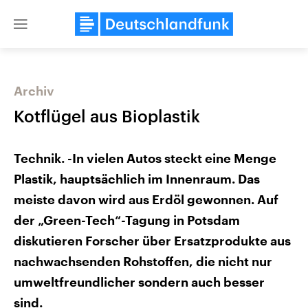
Close
menu
Archiv
Themen
Kotflügel aus Bioplastik
Technik. -In vielen Autos steckt eine Menge
Plastik, hauptsächlich im Innenraum. Das
meiste davon wird aus Erdöl gewonnen. Auf
der „Green-Tech“-Tagung in Potsdam
Landtagswahl Sachsen-Anhalt
diskutieren Forscher über Ersatzprodukte aus
USA
2026
Aktuelle Beiträge, Analys
nachwachsenden Rohstoffen, die nicht nur
Alle Informationen
Hintergründe
Sachsen-Anhalt wählt am 6.
Wirtschaftlich und militäri
umweltfreundlicher sondern auch besser
September 2026 einen neuen
gehören die Vereinigten S
Landtag. Seit 2021 wird das
den mächtigsten Ländern 
sind.
Bundesland von einer Koalition aus
mit großem Einfluss auf d