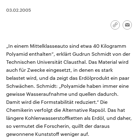
CDU, SPD und FDP regiert.-
aktuelle Weltgeschehen.
Umfragen, Prognosen,
03.02.2005
Wahlprogramme, aktuelle Berichte
Sendungen
Programm
Podcasts
und Hintergründe zu den Parteien
und Kandidaten der anstehenden
Link
Emai
Wahl.
kopieren/te
Audio-Archiv
„In einem Mittelklasseauto sind etwa 40 Kilogramm
Polyamid enthalten“, erklärt Gudrun Schmidt von der
Technischen Universität Clausthal. Das Material wird
auch für Zwecke eingesetzt, in denen es stark
belastet wird, und da zeigt das Erdölprodukt ein paar
Schwächen. Schmidt: „Polyamide haben immer eine
gewisse Wasseraufnahme und quellen dadurch.
Damit wird die Formstabilität reduziert.“ Die
Chemikerin verfolgt die Alternative Rapsöl. Das hat
längere Kohlenwasserstoffketten als Erdöl, und daher,
so vermutet die Forscherin, quillt der daraus
gewonnene Kunststoff weniger auf.