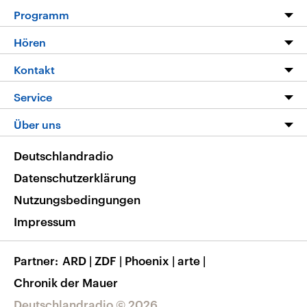
Programm
Programm
Hören
Alle Sendungen
Livestream
Kontakt
Die Nachrichten
Audios
Hörerservice
Service
Nachrichtenleicht
Podcasts
Social Media
FAQ
Über uns
Neue Beiträge auf dlf.de
Deutschlandfunk App
Newsletter
Deutschlandradio
Themen-Schwerpunkte
Nachrichten App
Deutschlandradio
Veranstaltungen
Presse
Frequenzen
Datenschutzerklärung
Musikliste
Ausbildung und Karriere
Nutzungsbedingungen
RSS
Transparenz
Impressum
Korrekturen
Barrierefreiheit
Partner
ARD
|
ZDF
|
Phoenix
|
arte
|
Chronik der Mauer
Deutschlandradio © 2026