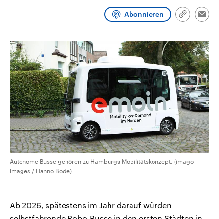
aktuelle Weltgeschehen.
Diese wird wie die Hisboll
Libanon vom Iran unterstüt
Abonnieren
Link
Emai
kopieren/te
Sendungen
Programm
Podcasts
Audio-Archiv
Autonome Busse gehören zu Hamburgs Mobilitätskonzept. (imago
images / Hanno Bode)
Ab 2026, spätestens im Jahr darauf würden
selbstfahrende Robo-Busse in den ersten Städten in