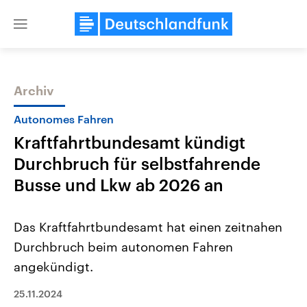
Close
menu
Archiv
Themen
Autonomes Fahren
Kraftfahrtbundesamt kündigt
Durchbruch für selbstfahrende
Busse und Lkw ab 2026 an
Das Kraftfahrtbundesamt hat einen zeitnahen
USA
Nahostkonflikt
Durchbruch beim autonomen Fahren
Aktuelle Beiträge, Analysen und
Aktuelle Lage und Hinter
Der Überfall der palästine
Hintergründe
angekündigt.
Wirtschaftlich und militärisch
Terrororganisation Hamas
gehören die Vereinigten Staaten zu
Oktober 2023 auf Israel ha
den mächtigsten Ländern der Erde,
25.11.2024
Region wieder die Gewalt 
mit großem Einfluss auf das
Israel möchte die Hamas z