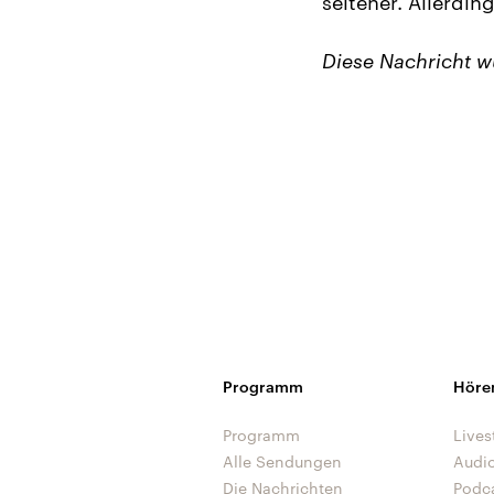
seltener. Allerdin
Diese Nachricht 
Programm
Höre
Programm
Lives
Alle Sendungen
Audi
Die Nachrichten
Podc