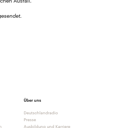
chen Ausfall.
gesendet.
Über uns
Deutschlandradio
Presse
n
Ausbildung und Karriere