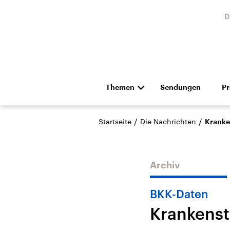
D
Themen
Sendungen
P
Die Nachrichten
Politik
/
/
Startseite
Die Nachrichten
Kranke
Hörspiel und Feature
Musik
Archiv
BKK-Daten
Krankenst
Landtagswahl Sachsen-
USA
Anhalt 2026
Aktuel