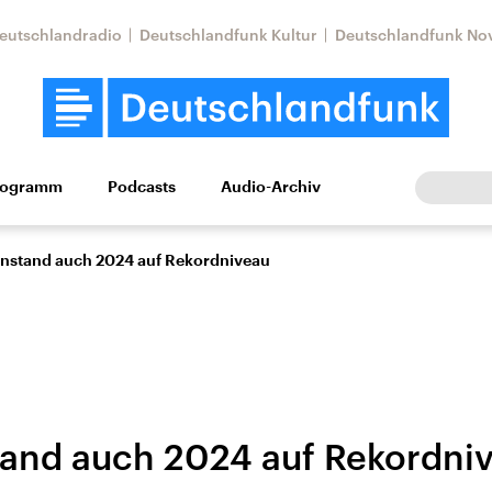
eutschlandradio
Deutschlandfunk Kultur
Deutschlandfunk No
rogramm
Podcasts
Audio-Archiv
Wirtschaft
Wissen
Kultur
Europa
Gesellschaf
nstand auch 2024 auf Rekordniveau
and auch 2024 auf Rekordni
Nahostkonflikt
Iran
le Beiträge,
Aktuelle Lage und
Aktuelle Lage und