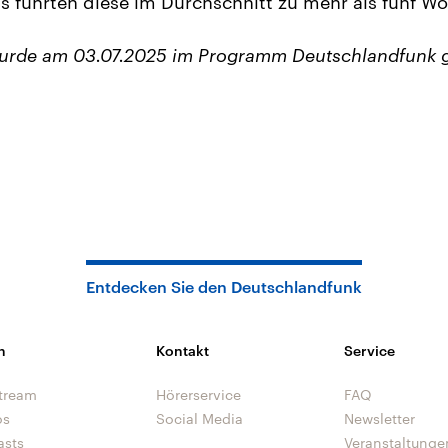
gs führten diese im Durchschnitt zu mehr als fünf Wo
wurde am 03.07.2025 im Programm Deutschlandfunk 
Entdecken Sie den Deutschlandfunk
n
Kontakt
Service
tream
Hörerservice
FAQ
os
Social Media
Newsletter
asts
Veranstaltunge