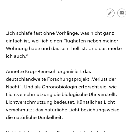
CDU, SPD und FDP regiert.-
aktuelle Weltgeschehen.
Umfragen, Prognosen,
Wahlprogramme, aktuelle Berichte
Link
Emai
Sendungen
Programm
Podcasts
und Hintergründe zu den Parteien
kopieren/te
und Kandidaten der anstehenden
Wahl.
„Ich schlafe fast ohne Vorhänge, was nicht ganz
Audio-Archiv
einfach ist, weil ich einen Flughafen neben meiner
Wohnung habe und das sehr hell ist. Und das merke
ich auch.“
Annette Krop-Benesch organisiert das
deutschlandweite Forschungsprojekt „Verlust der
Nacht“. Und als Chronobiologin erforscht sie, wie
Lichtverschmutzung die biologische Uhr verstellt.
Lichtverschmutzung bedeutet: Künstliches Licht
verschmutzt das natürliche Licht beziehungsweise
die natürliche Dunkelheit.