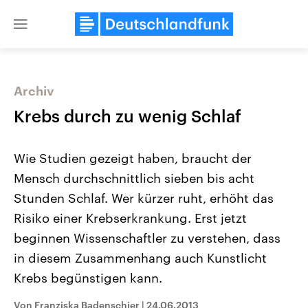
Close
menu
Archiv
Themen
Krebs durch zu wenig Schlaf
Wie Studien gezeigt haben, braucht der
Mensch durchschnittlich sieben bis acht
Stunden Schlaf. Wer kürzer ruht, erhöht das
Risiko einer Krebserkrankung. Erst jetzt
beginnen Wissenschaftler zu verstehen, dass
Landtagswahl Sachsen-Anhalt
USA
2026
Aktuelle Beiträge, Analys
in diesem Zusammenhang auch Kunstlicht
Alle Informationen
Hintergründe
Sachsen-Anhalt wählt am 6.
Wirtschaftlich und militäri
Krebs begünstigen kann.
September 2026 einen neuen
gehören die Vereinigten S
Landtag. Seit 2021 wird das
den mächtigsten Ländern 
Von Franziska Badenschier
|
24.06.2013
Bundesland von einer Koalition aus
mit großem Einfluss auf d