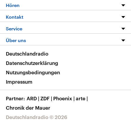
Programm
Hören
Alle Sendungen
Livestream
Kontakt
Die Nachrichten
Audios
Hörerservice
Service
Nachrichtenleicht
Podcasts
Social Media
FAQ
Über uns
Neue Beiträge auf dlf.de
Deutschlandfunk App
Newsletter
Deutschlandradio
Themen-Schwerpunkte
Nachrichten App
Deutschlandradio
Veranstaltungen
Presse
Frequenzen
Datenschutzerklärung
Musikliste
Ausbildung und Karriere
Nutzungsbedingungen
RSS
Transparenz
Impressum
Korrekturen
Barrierefreiheit
Partner
ARD
|
ZDF
|
Phoenix
|
arte
|
Chronik der Mauer
Deutschlandradio © 2026