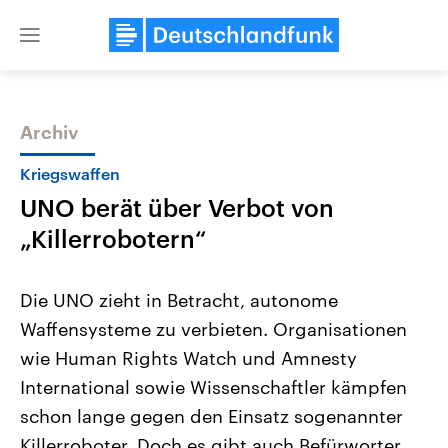
Close
menu
Archiv
Themen
Kriegswaffen
UNO berät über Verbot von
„Killerrobotern“
Die UNO zieht in Betracht, autonome
Waffensysteme zu verbieten. Organisationen
Landtagswahl Sachsen-Anhalt
USA
wie Human Rights Watch und Amnesty
2026
Aktuelle Beiträge, Analys
Alle Informationen
Hintergründe
International sowie Wissenschaftler kämpfen
Sachsen-Anhalt wählt am 6.
Wirtschaftlich und militäri
September 2026 einen neuen
gehören die Vereinigten S
schon lange gegen den Einsatz sogenannter
Landtag. Seit 2021 wird das
den mächtigsten Ländern 
Killerroboter. Doch es gibt auch Befürworter.
Bundesland von einer Koalition aus
mit großem Einfluss auf d