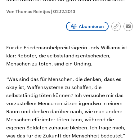
CDU, SPD und FDP regiert.-
aktuelle Weltgeschehen.
Umfragen, Prognosen,
Von Thomas Reintjes
|
02.12.2013
Wahlprogramme, aktuelle Berichte
Sendungen
Programm
Podcasts
und Hintergründe zu den Parteien
und Kandidaten der anstehenden
Abonnieren
Wahl.
Link
Emai
kopieren/te
Audio-Archiv
Für die Friedensnobelpreisträgerin Jody Williams ist
klar: Roboter, die selbstständig entscheiden,
Menschen zu töten, sind ein Unding.
"
Was sind das für Menschen, die denken, dass es
okay ist, Waffensysteme zu schaffen, die
selbstständig töten können? Ich versuche mir das
vorzustellen: Menschen sitzen irgendwo in einem
Raum und denken darüber nach, wie man andere
Menschen effizienter töten kann, während die
eigenen Soldaten zuhause bleiben. Ich frage mich,
was das für die Zukunft der Menschheit bedeutet.“