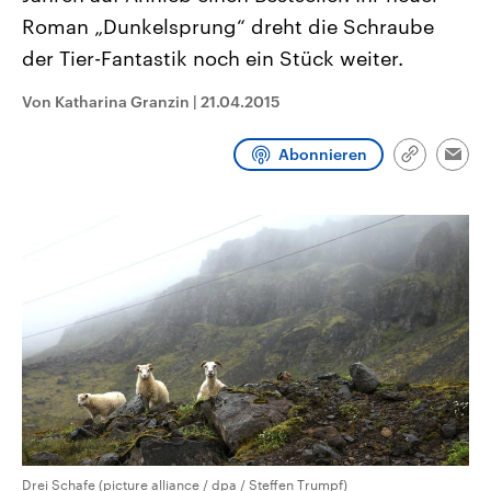
CDU, SPD und FDP regiert.-
aktuelle Weltgeschehen.
Roman „Dunkelsprung“ dreht die Schraube
Umfragen, Prognosen,
Wahlprogramme, aktuelle Berichte
der Tier-Fantastik noch ein Stück weiter.
Sendungen
Programm
Podcasts
und Hintergründe zu den Parteien
und Kandidaten der anstehenden
Wahl.
Von Katharina Granzin
|
21.04.2015
Audio-Archiv
Abonnieren
Link
Emai
kopieren/te
Drei Schafe (picture alliance / dpa / Steffen Trumpf)