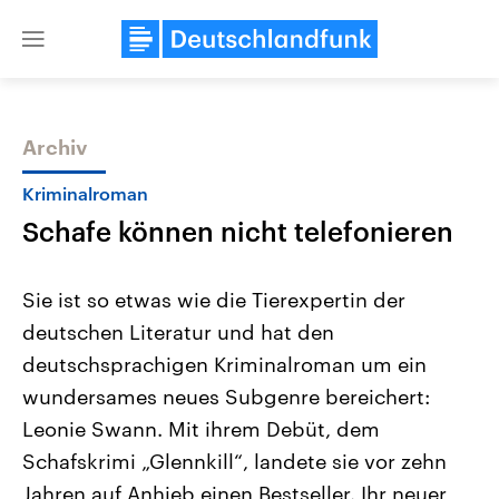
Close
menu
Archiv
Themen
Kriminalroman
Schafe können nicht telefonieren
Sie ist so etwas wie die Tierexpertin der
deutschen Literatur und hat den
deutschsprachigen Kriminalroman um ein
Landtagswahl Sachsen-Anhalt
USA
wundersames neues Subgenre bereichert:
2026
Aktuelle Beiträge, Analys
Alle Informationen
Leonie Swann. Mit ihrem Debüt, dem
Hintergründe
Sachsen-Anhalt wählt am 6.
Wirtschaftlich und militäri
Schafskrimi „Glennkill“, landete sie vor zehn
September 2026 einen neuen
gehören die Vereinigten S
Landtag. Seit 2021 wird das
den mächtigsten Ländern 
Jahren auf Anhieb einen Bestseller. Ihr neuer
Bundesland von einer Koalition aus
mit großem Einfluss auf d