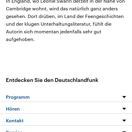
In England, wo Leonie Swann derzeit in der Nähe von
Cambridge wohnt, wird das natürlich ganz anders
gesehen. Dort drüben, im Land der Feengeschichten
und der klugen Unterhaltungsliteratur, fühlt die
Autorin sich momentan jedenfalls sehr gut
aufgehoben.
Entdecken Sie den Deutschlandfunk
Programm
Programm
Hören
Alle Sendungen
Livestream
Kontakt
Die Nachrichten
Audios
Hörerservice