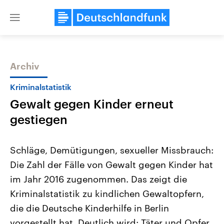
Close
menu
Archiv
Themen
Kriminalstatistik
Gewalt gegen Kinder erneut
gestiegen
Schläge, Demütigungen, sexueller Missbrauch:
Die Zahl der Fälle von Gewalt gegen Kinder hat
Landtagswahl Sachsen-Anhalt
USA
im Jahr 2016 zugenommen. Das zeigt die
2026
Aktuelle Beiträge, Analys
Alle Informationen
Hintergründe
Kriminalstatistik zu kindlichen Gewaltopfern,
Sachsen-Anhalt wählt am 6.
Wirtschaftlich und militäri
September 2026 einen neuen
gehören die Vereinigten S
die die Deutsche Kinderhilfe in Berlin
Landtag. Seit 2021 wird das
den mächtigsten Ländern 
vorgestellt hat. Deutlich wird: Täter und Opfer
Bundesland von einer Koalition aus
mit großem Einfluss auf d