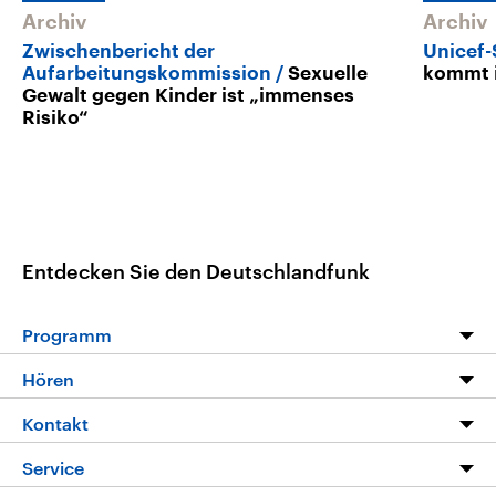
Archiv
Archiv
Zwischenbericht der
Unicef-
Aufarbeitungskommission
Sexuelle
kommt i
Gewalt gegen Kinder ist „immenses
Risiko“
Entdecken Sie den Deutschlandfunk
Programm
Programm
Hören
Alle Sendungen
Livestream
Kontakt
Die Nachrichten
Audios
Hörerservice
Service
Nachrichtenleicht
Podcasts