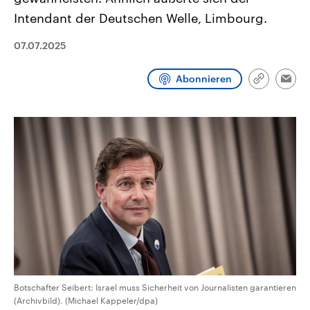
CDU, SPD und FDP regiert.-
aktuelle Weltgeschehen.
Intendant der Deutschen Welle, Limbourg.
Umfragen, Prognosen,
Wahlprogramme, aktuelle Berichte
Sendungen
Programm
Podcasts
und Hintergründe zu den Parteien
07.07.2025
und Kandidaten der anstehenden
Wahl.
Audio-Archiv
Abonnieren
Link
Emai
kopieren/te
Botschafter Seibert: Israel muss Sicherheit von Journalisten garantieren
(Archivbild). (Michael Kappeler/dpa)