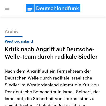
Close
menu
Archiv
Themen
Westjordanland
Kritik nach Angriff auf Deutsche-
Welle-Team durch radikale Siedler
Nach dem Angriff auf ein Fernsehteam der
Deutschen Welle durch radikale israelische
Landtagswahl Sachsen-Anhalt
USA
Siedler im Westjordanland nimmt die Kritik zu.
2026
Aktuelle Beiträge, Analys
Alle Informationen
Hintergründe
Der deutsche Botschafter in Israel, Seibert, rief
Sachsen-Anhalt wählt am 6.
Wirtschaftlich und militäri
September 2026 einen neuen
gehören die Vereinigten S
Israel auf, die Sicherheit von Journalisten zu
Landtag. Seit 2021 wird das
den mächtigsten Ländern 
gewährleisten. Ähnlich äußerte sich der
Bundesland von einer Koalition aus
mit großem Einfluss auf d