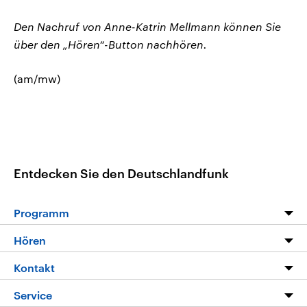
Den Nachruf von Anne-Katrin Mellmann können Sie
über den „Hören“-Button nachhören.
(am/mw)
Entdecken Sie den Deutschlandfunk
Programm
Programm
Hören
Alle Sendungen
Livestream
Kontakt
Die Nachrichten
Audios
Hörerservice
Service
Nachrichtenleicht