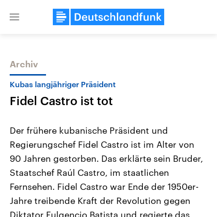
Close
menu
Archiv
Themen
Kubas langjähriger Präsident
Fidel Castro ist tot
Der frühere kubanische Präsident und
Regierungschef Fidel Castro ist im Alter von
90 Jahren gestorben. Das erklärte sein Bruder,
Landtagswahl Sachsen-Anhalt
USA
Staatschef Raúl Castro, im staatlichen
2026
Aktuelle Beiträge, Analys
Alle Informationen
Fernsehen. Fidel Castro war Ende der 1950er-
Hintergründe
Sachsen-Anhalt wählt am 6.
Wirtschaftlich und militäri
Jahre treibende Kraft der Revolution gegen
September 2026 einen neuen
gehören die Vereinigten S
Landtag. Seit 2021 wird das
den mächtigsten Ländern 
Diktator Fulgencio Batista und regierte das
Bundesland von einer Koalition aus
mit großem Einfluss auf d