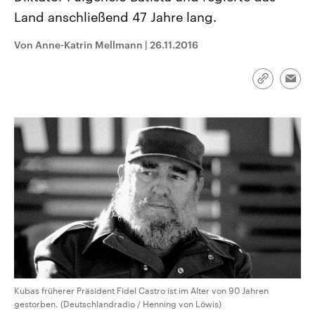
CDU, SPD und FDP regiert.-
aktuelle Weltgeschehen.
Land anschließend 47 Jahre lang.
Umfragen, Prognosen,
Wahlprogramme, aktuelle Berichte
Sendungen
Programm
Podcasts
und Hintergründe zu den Parteien
Von Anne-Katrin Mellmann
|
26.11.2016
und Kandidaten der anstehenden
Wahl.
Audio-Archiv
Link
Emai
kopieren/te
Kubas früherer Präsident Fidel Castro ist im Alter von 90 Jahren
gestorben. (Deutschlandradio / Henning von Löwis)